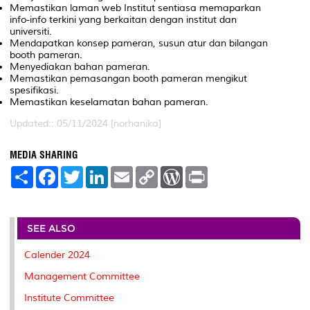
Memastikan laman web Institut sentiasa memaparkan
info-info terkini yang berkaitan dengan institut dan
universiti.
Mendapatkan konsep pameran, susun atur dan bilangan
booth pameran.
Menyediakan bahan pameran.
Memastikan pemasangan booth pameran mengikut
spesifikasi.
Memastikan keselamatan bahan pameran.
Updated:: 05/11/2024 [norhanika]
MEDIA SHARING
S
F
T
L
E
C
W
P
h
a
w
i
m
o
o
r
a
c
i
n
a
p
r
i
r
e
t
k
i
y
d
n
e
b
t
e
l
L
P
t
o
e
d
i
r
SEE ALSO
o
r
I
n
e
k
n
k
s
Calender 2024
s
Management Committee
Institute Committee