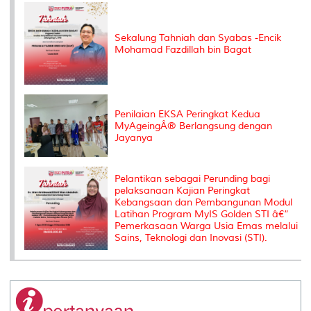
k
n
k
s
s
Sekalung Tahniah dan Syabas -Encik
Mohamad Fazdillah bin Bagat
Penilaian EKSA Peringkat Kedua
MyAgeingÂ® Berlangsung dengan
Jayanya
Pelantikan sebagai Perunding bagi
pelaksanaan Kajian Peringkat
Kebangsaan dan Pembangunan Modul
Latihan Program MyIS Golden STI â€“
Pemerkasaan Warga Usia Emas melalui
Sains, Teknologi dan Inovasi (STI).