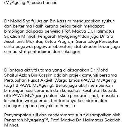
(MyAgeing™) pada hari ini.
Dr Mohd Shaiful Azlan Bin Kassim mengucapkan syukur
dan berterima kasih kerana beliau telah mendapat
bimbingan daripada penyelia Prof. Madya Dr. Halimatus
Sakdiah Minhat, Pengarah MyAgeing™dan juga Dr. Siti
Aisah binti Mokhtar, Ketua Program Gerontologi Perubatan
serta pegawai-pegawai laboratori, staf akademik dan juga
semua staf pentadbiran dan sokongan.
Di antara aktiviti utama yang dilaksanakan Dr Mohd
Shaiful Azlan Bin Kassim adalah projek komuniti bersama
Pertubuhan Pusat Aktiviti Warga Emas (PAWE) MyAgeing
(tag FB PAWE MyAgeing). Beliau juga aktif memberikan
bimbingan sesi ceramah dan konsultasi kesihatan kepada
ahli PAWE MyAgeing dalam skop penuaan sihat, masalah
kesihatan warga emas terutamanya kesedaran dan
saringan kepada penyakit demensia.
Penyampaian sijil dan cenderamata turut disampaikan oleh
Pengarah MyAgeing™, Prof. Madya Dr. Halimatus Sakdiah
Minhat.