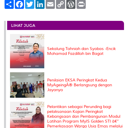
S
F
T
L
E
C
W
P
h
a
w
i
m
o
o
r
a
c
i
n
a
p
r
i
r
e
t
k
i
y
d
n
e
b
t
e
l
L
P
t
o
e
d
i
r
LIHAT JUGA
o
r
I
n
e
k
n
k
s
s
Sekalung Tahniah dan Syabas -Encik
Mohamad Fazdillah bin Bagat
Penilaian EKSA Peringkat Kedua
MyAgeingÂ® Berlangsung dengan
Jayanya
Pelantikan sebagai Perunding bagi
pelaksanaan Kajian Peringkat
Kebangsaan dan Pembangunan Modul
Latihan Program MyIS Golden STI â€“
Pemerkasaan Warga Usia Emas melalui