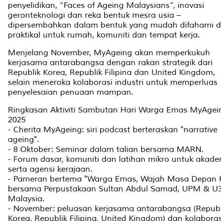
penyelidikan, “Faces of Ageing Malaysians”, inovasi
geronteknologi dan reka bentuk mesra usia –
dipersembahkan dalam bentuk yang mudah difahami 
praktikal untuk rumah, komuniti dan tempat kerja.
Menjelang November, MyAgeing akan memperkukuh
kerjasama antarabangsa dengan rakan strategik dari
Republik Korea, Republik Filipina dan United Kingdom,
selain meneroka kolaborasi industri untuk memperluas
penyelesaian penuaan mampan.
Ringkasan Aktiviti Sambutan Hari Warga Emas MyAgei
2025
- Cherita MyAgeing: siri podcast berteraskan "narrative
ageing".
- 8 Oktober: Seminar dalam talian bersama MARN.
- Forum dasar, komuniti dan latihan mikro untuk akad
serta agensi kerajaan.
- Pameran bertema "Warga Emas, Wajah Masa Depan K
bersama Perpustakaan Sultan Abdul Samad, UPM & U
Malaysia.
- November: peluasan kerjasama antarabangsa (Republ
Korea, Republik Filipina, United Kingdom) dan kolaboras