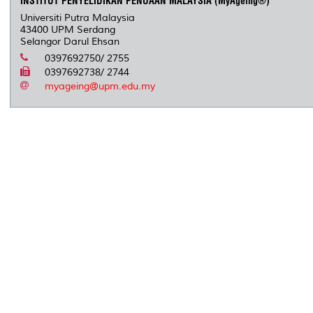
INSTITUT PENYELIDIKAN PENUAAN MALAYSIA (MyAgeing®)
Universiti Putra Malaysia
43400 UPM Serdang
Selangor Darul Ehsan
0397692750/ 2755
0397692738/ 2744
myageing@upm.edu.my