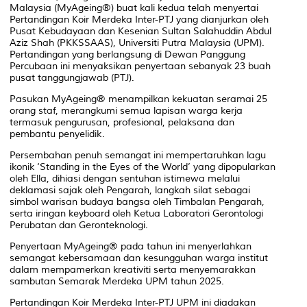
Malaysia (MyAgeing®) buat kali kedua telah menyertai
Pertandingan Koir Merdeka Inter-PTJ yang dianjurkan oleh
Pusat Kebudayaan dan Kesenian Sultan Salahuddin Abdul
Aziz Shah (PKKSSAAS), Universiti Putra Malaysia (UPM).
Pertandingan yang berlangsung di Dewan Panggung
Percubaan ini menyaksikan penyertaan sebanyak 23 buah
pusat tanggungjawab (PTJ).
Pasukan MyAgeing® menampilkan kekuatan seramai 25
orang staf, merangkumi semua lapisan warga kerja
termasuk pengurusan, profesional, pelaksana dan
pembantu penyelidik.
Persembahan penuh semangat ini mempertaruhkan lagu
ikonik ‘Standing in the Eyes of the World’ yang dipopularkan
oleh Ella, dihiasi dengan sentuhan istimewa melalui
deklamasi sajak oleh Pengarah, langkah silat sebagai
simbol warisan budaya bangsa oleh Timbalan Pengarah,
serta iringan keyboard oleh Ketua Laboratori Gerontologi
Perubatan dan Geronteknologi.
Penyertaan MyAgeing® pada tahun ini menyerlahkan
semangat kebersamaan dan kesungguhan warga institut
dalam mempamerkan kreativiti serta menyemarakkan
sambutan Semarak Merdeka UPM tahun 2025.
Pertandingan Koir Merdeka Inter-PTJ UPM ini diadakan