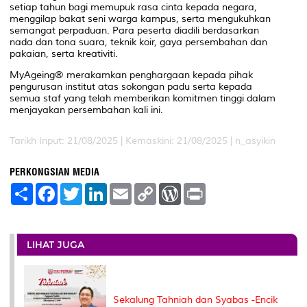
setiap tahun bagi memupuk rasa cinta kepada negara,
menggilap bakat seni warga kampus, serta mengukuhkan
semangat perpaduan. Para peserta diadili berdasarkan
nada dan tona suara, teknik koir, gaya persembahan dan
pakaian, serta kreativiti.
MyAgeing® merakamkan penghargaan kepada pihak
pengurusan institut atas sokongan padu serta kepada
semua staf yang telah memberikan komitmen tinggi dalam
menjayakan persembahan kali ini.
Tarikh Input: 21/08/2025 |
Kemaskini: 21/08/2025 | n_asyikin
PERKONGSIAN MEDIA
S
F
T
L
E
C
W
P
h
a
w
i
m
o
o
r
a
c
i
n
a
p
r
i
r
e
t
k
i
y
d
n
e
b
t
e
l
L
P
t
o
e
d
i
r
LIHAT JUGA
o
r
I
n
e
k
n
k
s
s
Sekalung Tahniah dan Syabas -Encik