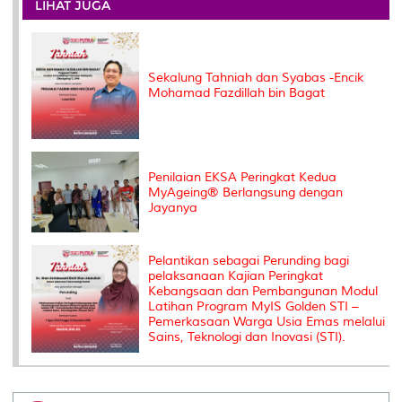
o
e
d
i
r
LIHAT JUGA
o
r
I
n
e
k
n
k
s
s
Sekalung Tahniah dan Syabas -Encik
Mohamad Fazdillah bin Bagat
Penilaian EKSA Peringkat Kedua
MyAgeing® Berlangsung dengan
Jayanya
Pelantikan sebagai Perunding bagi
pelaksanaan Kajian Peringkat
Kebangsaan dan Pembangunan Modul
Latihan Program MyIS Golden STI –
Pemerkasaan Warga Usia Emas melalui
Sains, Teknologi dan Inovasi (STI).