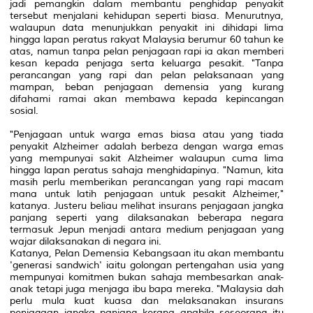
jadi pemangkin dalam membantu penghidap penyakit
tersebut menjalani kehidupan seperti biasa. Menurutnya,
walaupun data menunjukkan penyakit ini dihidapi lima
hingga lapan peratus rakyat Malaysia berumur 60 tahun ke
atas, namun tanpa pelan penjagaan rapi ia akan memberi
kesan kepada penjaga serta keluarga pesakit. "Tanpa
perancangan yang rapi dan pelan pelaksanaan yang
mampan, beban penjagaan demensia yang kurang
difahami ramai akan membawa kepada kepincangan
sosial.
"Penjagaan untuk warga emas biasa atau yang tiada
penyakit Alzheimer adalah berbeza dengan warga emas
yang mempunyai sakit Alzheimer walaupun cuma lima
hingga lapan peratus sahaja menghidapinya. "Namun, kita
masih perlu memberikan perancangan yang rapi macam
mana untuk latih penjagaan untuk pesakit Alzheimer,"
katanya. Justeru beliau melihat insurans penjagaan jangka
panjang seperti yang dilaksanakan beberapa negara
termasuk Jepun menjadi antara medium penjagaan yang
wajar dilaksanakan di negara ini.
Katanya, Pelan Demensia Kebangsaan itu akan membantu
'generasi sandwich' iaitu golongan pertengahan usia yang
mempunyai komitmen bukan sahaja membesarkan anak-
anak tetapi juga menjaga ibu bapa mereka. "Malaysia dah
perlu mula kuat kuasa dan melaksanakan insurans
penjagaan jangka panjang kerana apabila seseorang itu