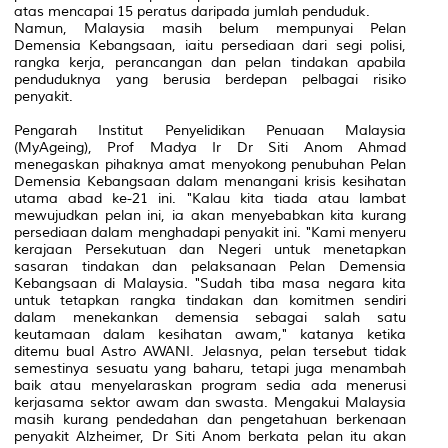
atas mencapai 15 peratus daripada jumlah penduduk.
Namun, Malaysia masih belum mempunyai Pelan
Demensia Kebangsaan, iaitu persediaan dari segi polisi,
rangka kerja, perancangan dan pelan tindakan apabila
penduduknya yang berusia berdepan pelbagai risiko
penyakit.
Pengarah Institut Penyelidikan Penuaan Malaysia
(MyAgeing), Prof Madya Ir Dr Siti Anom Ahmad
menegaskan pihaknya amat menyokong penubuhan Pelan
Demensia Kebangsaan dalam menangani krisis kesihatan
utama abad ke-21 ini. "Kalau kita tiada atau lambat
mewujudkan pelan ini, ia akan menyebabkan kita kurang
persediaan dalam menghadapi penyakit ini. "Kami menyeru
kerajaan Persekutuan dan Negeri untuk menetapkan
sasaran tindakan dan pelaksanaan Pelan Demensia
Kebangsaan di Malaysia. "Sudah tiba masa negara kita
untuk tetapkan rangka tindakan dan komitmen sendiri
dalam menekankan demensia sebagai salah satu
keutamaan dalam kesihatan awam," katanya ketika
ditemu bual
Astro AWANI
. Jelasnya, pelan tersebut tidak
semestinya sesuatu yang baharu, tetapi juga menambah
baik atau menyelaraskan program sedia ada menerusi
kerjasama sektor awam dan swasta. Mengakui Malaysia
masih kurang pendedahan dan pengetahuan berkenaan
penyakit Alzheimer, Dr Siti Anom berkata pelan itu akan