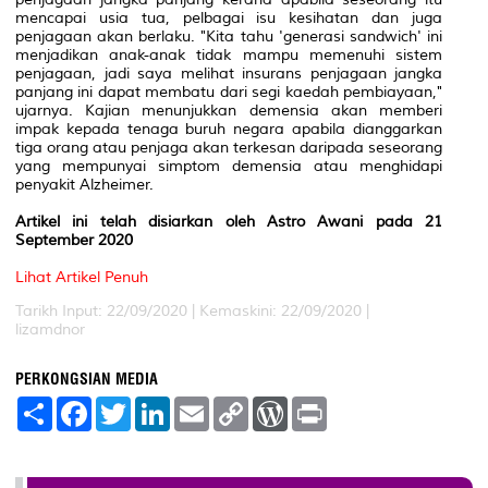
mencapai usia tua, pelbagai isu kesihatan dan juga
penjagaan akan berlaku. "Kita tahu 'generasi sandwich' ini
menjadikan anak-anak tidak mampu memenuhi sistem
penjagaan, jadi saya melihat insurans penjagaan jangka
panjang ini dapat membatu dari segi kaedah pembiayaan,"
ujarnya. Kajian menunjukkan demensia akan memberi
impak kepada tenaga buruh negara apabila dianggarkan
tiga orang atau penjaga akan terkesan daripada seseorang
yang mempunyai simptom demensia atau menghidapi
penyakit Alzheimer.
Artikel ini telah disiarkan oleh Astro Awani pada 21
September 2020
Lihat Artikel Penuh
Tarikh Input: 22/09/2020 |
Kemaskini: 22/09/2020 |
lizamdnor
PERKONGSIAN MEDIA
S
F
T
L
E
C
W
P
h
a
w
i
m
o
o
r
a
c
i
n
a
p
r
i
r
e
t
k
i
y
d
n
e
b
t
e
l
L
P
t