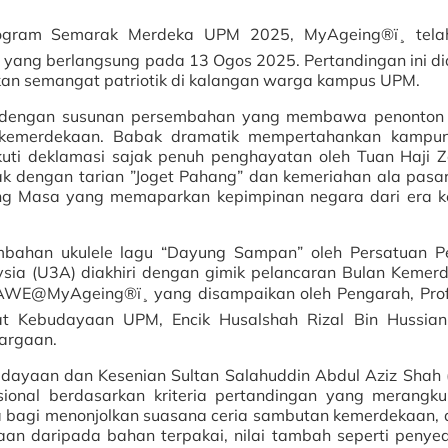
gram Semarak Merdeka UPM 2025, MyAgeing®ï¸ telah
TJ yang berlangsung pada 13 Ogos 2025. Pertandingan ini d
n semangat patriotik di kalangan warga kampus UPM.
ah dengan susunan persembahan yang membawa penonto
u kemerdekaan. Babak dramatik mempertahankan kampu
uti deklamasi sajak penuh penghayatan oleh Tuan Haji Z
k dengan tarian ”Joget Pahang” dan kemeriahan ala pasar 
wong Masa yang memaparkan kepimpinan negara dari era 
mbahan ukulele lagu “Dayung Sampan” oleh Persatuan P
a (U3A) diakhiri dengan gimik pelancaran Bulan Kemerd
AWE@MyAgeing®ï¸ yang disampaikan oleh Pengarah, Prof
t Kebudayaan UPM, Encik Husalshah Rizal Bin Hussian
argaan.
budayaan dan Kesenian Sultan Salahuddin Abdul Aziz Sha
ional berdasarkan kriteria pertandingan yang merangkum
 bagi menonjolkan suasana ceria sambutan kemerdekaan, 
naan daripada bahan terpakai, nilai tambah seperti penye