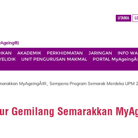
UTAMA
L
Ageing®)
DIKAN
AKADEMIK
PERKHIDMATAN
JARINGAN
INFO W
ELIDIK
UNIT PENGURUSAN MAKMAL
PORTAL MyAgeingÂ
 Semarakkan MyAgeingÂ®ï¸ Sempena Program Semarak Merdeka UPM 
alur Gemilang Semarakkan My