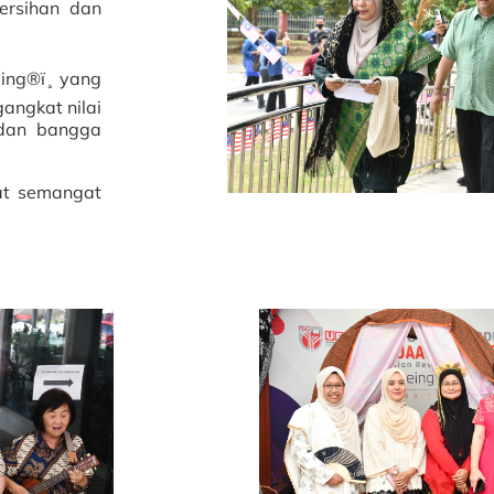
ersihan dan
ng®ï¸ yang
angkat nilai
 dan bangga
kat semangat