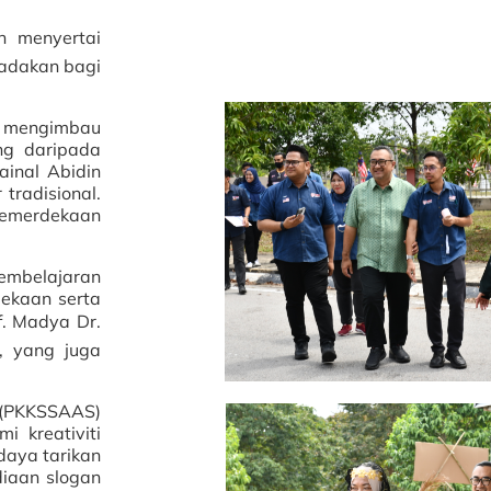
 menyertai
iadakan bagi
n mengimbau
ng daripada
ainal Abidin
tradisional.
kemerdekaan
embelajaran
ekaan serta
. Madya Dr.
, yang juga
h (PKKSSAAS)
i kreativiti
daya tarikan
diaan slogan