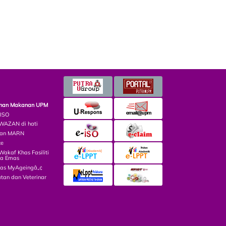
minan Makanan UPM
 ISO
AZAN di hati
lian MARN
ce
kaf Khas Fasiliti
ga Emas
las MyAgeingâ„¢
tan dan Veterinar