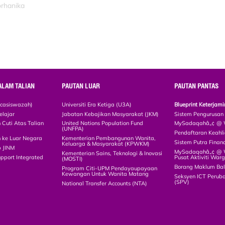
orhanika
ALAM TALIAN
PAUTAN LUAR
PAUTAN PANTAS
scasiswazah)
Universiti Era Ketiga (U3A)
Blueprint Keterja
elajar
Jabatan Kebajikan Masyarakat (JKM)
Sistem Pengurusan
Cuti Atas Talian
United Nations Population Fund
MySadaqahâ„¢ @ W
(UNFPA)
Pendaftaran Keah
 ke Luar Negara
Kementerian Pembangunan Wanita,
Sistem Putra Finan
Keluarga & Masyarakat (KPWKM)
p JINM
MySadaqahâ„¢ @ Wa
Kementerian Sains, Teknologi & Inovasi
upport Integrated
Pusat Aktiviti War
(MOSTI)
)
Borang Maklum Ba
Program Citi-UPM Pendayaupayaan
Kewangan Untuk Wanita Matang
Seksyen ICT Peruba
(SPV)
National Transfer Accounts (NTA)