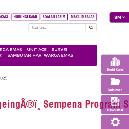
OKASI
HUBUNGI KAMI
SOALAN LAZIM
MAKLUMBALAS
ARGA EMAS
UNIT ACE
SURVEI
®
SAMBUTAN HARI WARGA EMAS
Entiti Kami
2025
Dokumen
AgeingÂ®ï¸ Sempena Program 
Newsletter