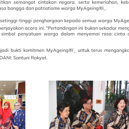
itkan semangat cintakan negara, serta kemeriahan, keb
asa bangga dan patriotisme warga MyAgeing®ï¸.
 setinggi-tinggi penghargaan kepada semua warga MyAgei
njayakan acara ini. “Pertandingan ini bukan sekadar meng
adi simbol penyatuan warga dalam menyemai rasa cinta
enjadi bukti komitmen MyAgeing®ï¸ untuk terus mengang
DANI: Santuni Rakyat.