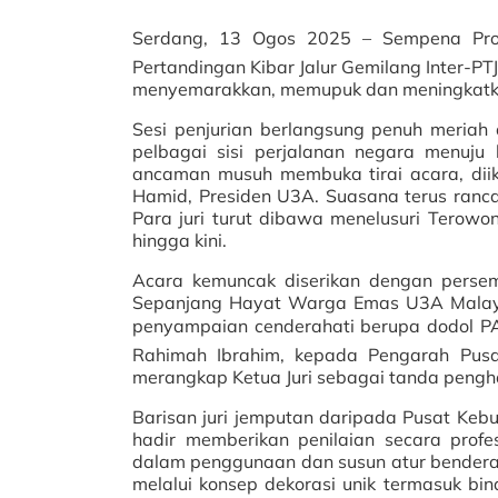
Serdang, 13 Ogos 2025 – Sempena Pro
Pertandingan Kibar Jalur Gemilang Inter-P
menyemarakkan, memupuk dan meningkatka
Sesi penjurian berlangsung penuh meri
pelbagai sisi perjalanan negara menuj
ancaman musuh membuka tirai acara, diik
Hamid, Presiden U3A. Suasana terus ranca
Para juri turut dibawa menelusuri Tero
hingga kini.
Acara kemuncak diserikan dengan perse
Sepanjang Hayat Warga Emas U3A Malaysi
penyampaian cenderahati berupa dodol P
Rahimah Ibrahim, kepada Pengarah Pusa
merangkap Ketua Juri sebagai tanda pengh
Barisan juri jemputan daripada Pusat Ke
hadir memberikan penilaian secara profes
dalam penggunaan dan susun atur bendera
melalui konsep dekorasi unik termasuk bi