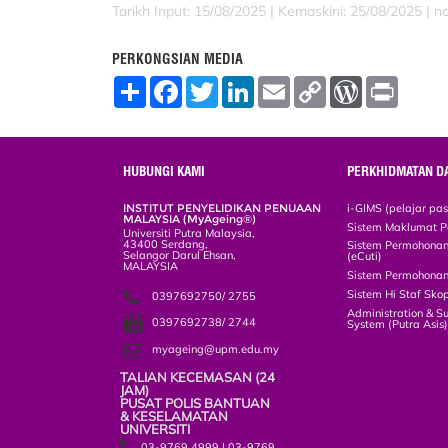
Tarikh Input: 15/08/2025 |
Kemaskini: 25/08/2025 | n
PERKONGSIAN MEDIA
S
F
T
L
E
C
W
P
h
a
w
i
m
o
o
r
a
c
i
n
a
p
r
i
r
e
t
k
i
y
d
n
e
b
t
e
l
L
P
t
o
e
d
i
r
HUBUNGI KAMI
PERKHIDMATAN D
o
r
I
n
e
k
n
k
s
INSTITUT PENYELIDIKAN PENUAAN
i-GIMS (pelajar pa
s
MALAYSIA (MyAgeing®)
Sistem Maklumat P
Universiti Putra Malaysia,
43400 Serdang,
Sistem Permohonan 
Selangor Darul Ehsan,
(eCuti)
MALAYSIA
Sistem Permohonan
Sistem Hi Staf Sko
0397692750/ 2755
Administration & S
0397692738/ 2744
System (Putra Asis
myageing@upm.edu.my
TALIAN KECEMASAN (24 JAM)
PUSAT POLIS BANTUAN
& KESELAMATAN UNIVERSITI
03-9769 4999 | 03-9769
1399
03-9769 1999