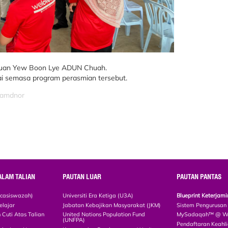
 Tuan Yew Boon Lye ADUN Chuah.
ai semasa program perasmian tersebut.
izamdnor
ALAM TALIAN
PAUTAN LUAR
PAUTAN PANTAS
scasiswazah)
Universiti Era Ketiga (U3A)
Blueprint Keterja
elajar
Jabatan Kebajikan Masyarakat (JKM)
Sistem Pengurusan
Cuti Atas Talian
United Nations Population Fund
MySadaqah™ @ WA
(UNFPA)
Pendaftaran Keah