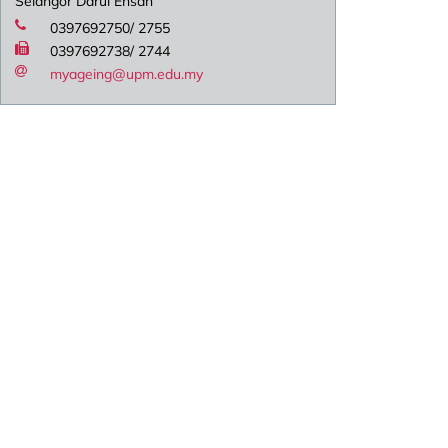
Selangor Darul Ehsan
0397692750/ 2755
0397692738/ 2744
myageing@upm.edu.my