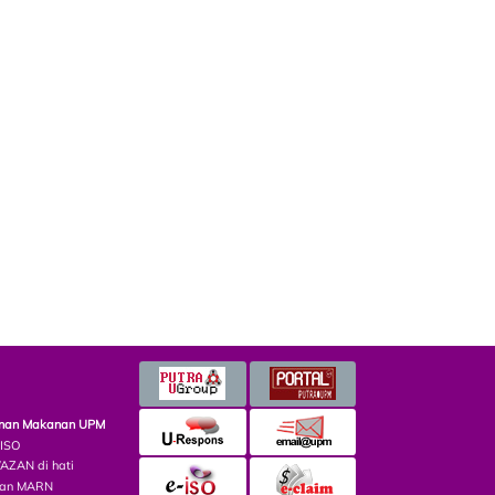
minan Makanan UPM
 ISO
ZAN di hati
lian MARN