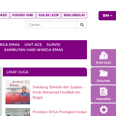
OKASI
HUBUNGI KAMI
SOALAN LAZIM
MAKLUMBALAS
ARGA EMAS
UNIT ACE
SURVEI
SAMBUTAN HARI WARGA EMAS
Entiti Kami
LIHAT JUGA
Dokumen
Sekalung Tahniah dan Syabas -
Encik Mohamad Fazdillah bin
Bagat
Newsletter
Penilaian EKSA Peringkat Kedua