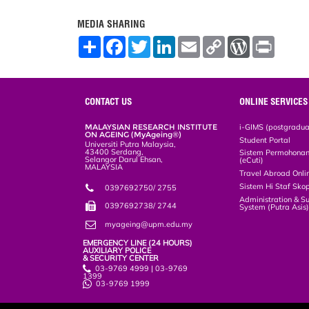
MEDIA SHARING
S
F
T
L
E
C
W
P
h
a
w
i
m
o
o
r
a
c
i
n
a
p
r
i
r
e
t
k
i
y
d
n
e
b
t
e
l
L
P
t
o
e
d
i
r
CONTACT US
ONLINE SERVICES
o
r
I
n
e
k
n
k
s
MALAYSIAN RESEARCH INSTITUTE
i-GIMS (postgradua
s
ON AGEING (MyAgeing®)
Student Portal
Universiti Putra Malaysia,
43400 Serdang,
Sistem Permohonan 
Selangor Darul Ehsan,
(eCuti)
MALAYSIA
Travel Abroad Onli
Sistem Hi Staf Sko
0397692750/ 2755
Administration & S
0397692738/ 2744
System (Putra Asis
myageing@upm.edu.my
EMERGENCY LINE (24 HOURS)
AUXILIARY POLICE
& SECURITY CENTER
03-9769 4999 | 03-9769
1399
03-9769 1999