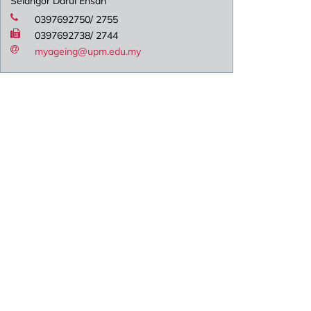
Selangor Darul Ehsan
0397692750/ 2755
0397692738/ 2744
myageing@upm.edu.my