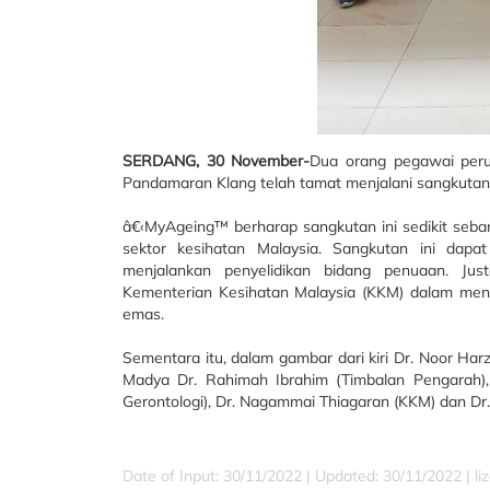
SERDANG,
30 November-
Dua orang pegawai perub
Pandamaran Klang telah tamat menjalani sangkutan d
â€‹MyAgeing™ berharap sangkutan ini sedikit se
sektor kesihatan Malaysia. Sangkutan ini dapa
menjalankan penyelidikan bidang penuaan. Jus
Kementerian Kesihatan Malaysia (KKM) dalam me
emas.
Sementara itu, dalam gambar dari kiri Dr. Noor Harz
Madya Dr. Rahimah Ibrahim (Timbalan Pengarah), P
Gerontologi), Dr. Nagammai Thiagaran (KKM) dan Dr.
Date of Input: 30/11/2022 |
Updated: 30/11/2022 | l