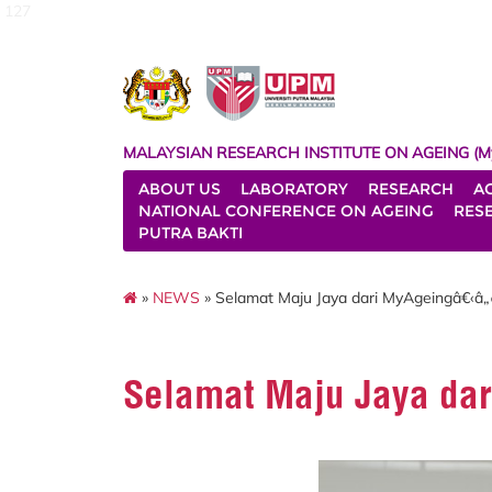
127
MALAYSIAN RESEARCH INSTITUTE ON AGEING (M
ABOUT US
LABORATORY
RESEARCH
A
NATIONAL CONFERENCE ON AGEING
RES
PUTRA BAKTI
»
NEWS
» Selamat Maju Jaya dari MyAgeingâ€‹â„
Selamat Maju Jaya da