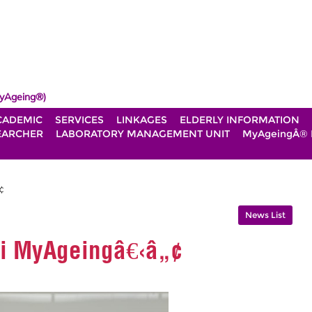
yAgeing®)
CADEMIC
SERVICES
LINKAGES
ELDERLY INFORMATION
EARCHER
LABORATORY MANAGEMENT UNIT
MyAgeingÂ®
¢
News List
ri MyAgeingâ€‹â„¢