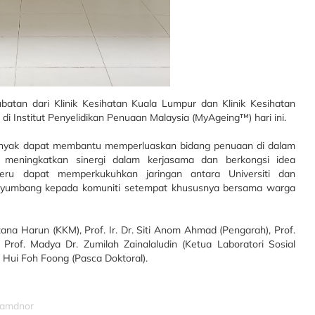
atan dari Klinik Kesihatan Kuala Lumpur dan Klinik Kesihatan
i Institut Penyelidikan Penuaan Malaysia (MyAgeing™) hari ini.
banyak dapat membantu memperluaskan bidang penuaan di dalam
t meningkatkan sinergi dalam kerjasama dan berkongsi idea
teru dapat memperkukuhkan jaringan antara Universiti dan
nyumbang kepada komuniti setempat khususnya bersama warga
ana Harun (KKM), Prof. Ir. Dr. Siti Anom Ahmad (Pengarah), Prof.
rof. Madya Dr. Zumilah Zainalaludin (Ketua Laboratori Sosial
 Hui Foh Foong (Pasca Doktoral).
izamdnor