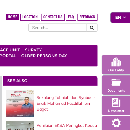
HOME
LOCATION
CONTACT US
FAQ
FEEDBACK
ACE UNIT
SURVEY
 PORTAL
OLDER PERSONS DAY
Our Entity
SEE ALSO
Documents
Sekalung Tahniah dan Syabas -
Encik Mohamad Fazdillah bin
Bagat
Newsletter
Penilaian EKSA Peringkat Kedua