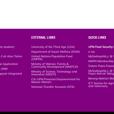
EXTERNAL LINKS
QUICK LINKS
te student)
University of the Third Age (U3A)
UPM Food Security 
Department of Social Welfare (DSW)
e-iso
Cuti Atas Talian
United Nations Population Fund
MySadaqahâ„¢ @ W
(UNFPA)
MARN Membership R
ne Application
Ministry of Women, Family &
Sistem Putra Finan
Community Development (MWFCD)
p JINM
MySadaqahâ„¢ @ Wa
Ministry of Science, Technology and
upport Integrated
Pusat Aktiviti War
Innovation (MOSTI)
)
Borang Maklum Ba
Citi-UPM Financial Empowerment for
Mature Women
ICT Section for Agri
and Veterinary
National Transfer Accounts (NTA)