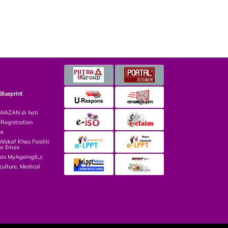
Blueprint
AZAN di hati
egistration
ce
kaf Khas Fasiliti
ga Emas
las MyAgeingâ„¢
culture, Medical