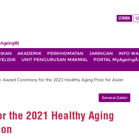
UTAMA
L
Ageing®)
DIKAN
AKADEMIK
PERKHIDMATAN
JARINGAN
INFO W
ELIDIK
UNIT PENGURUSAN MAKMAL
PORTAL MyAgeingÂ
e Award Ceremony for the 2021 Healthy Aging Prize for Asian
Senarai Galeri
r the 2021 Healthy Aging
ion