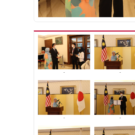
-
-
-
-