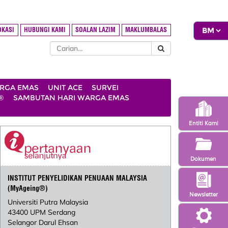
OKASI
HUBUNGI KAMI
SOALAN LAZIM
MAKLUMBALAS
ARGA EMAS
UNIT ACE
SURVEI
®
SAMBUTAN HARI WARGA EMAS
Entiti Kami
Dokumen
INSTITUT PENYELIDIKAN PENUAAN MALAYSIA
(MyAgeing®)
Newsletter
Universiti Putra Malaysia
43400 UPM Serdang
Selangor Darul Ehsan