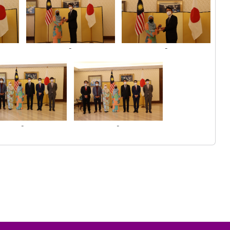
-
-
-
-