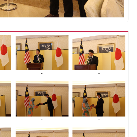
-
-
-
-