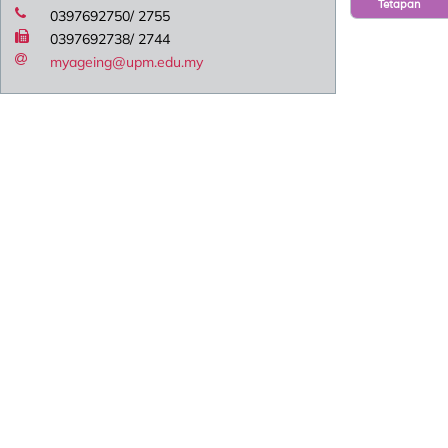
Tetapan
0397692750/ 2755
0397692738/ 2744
myageing@upm.edu.my