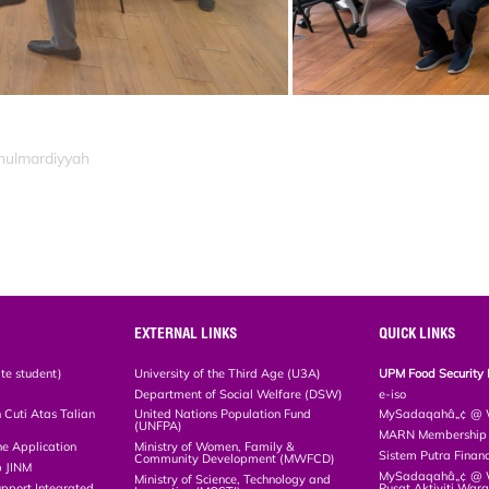
inulmardiyyah
EXTERNAL LINKS
QUICK LINKS
te student)
University of the Third Age (U3A)
UPM Food Security 
Department of Social Welfare (DSW)
e-iso
Cuti Atas Talian
United Nations Population Fund
MySadaqahâ„¢ @ W
(UNFPA)
MARN Membership R
ne Application
Ministry of Women, Family &
Sistem Putra Finan
Community Development (MWFCD)
p JINM
MySadaqahâ„¢ @ Wa
Ministry of Science, Technology and
upport Integrated
Pusat Aktiviti War