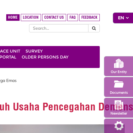
HOME
LOCATION
CONTACT US
FAQ
FEEDBACK
ACE UNIT
SURVEY
 PORTAL
OLDER PERSONS DAY
Our Entity
rga Emas
Documents
ukuh Usaha Pencegahan Demen
Newsletter