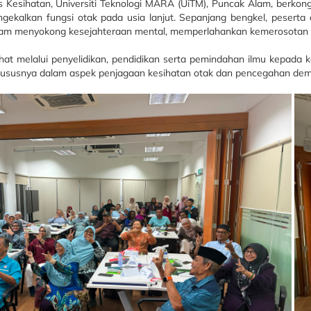
Kesihatan, Universiti Teknologi MARA (UiTM), Puncak Alam, berkongs
kalkan fungsi otak pada usia lanjut. Sepanjang bengkel, peserta 
g dalam menyokong kesejahteraan mental, memperlahankan kemerosotan 
lalui penyelidikan, pendidikan serta pemindahan ilmu kepada komuni
 khususnya dalam aspek penjagaan kesihatan otak dan pencegahan dem