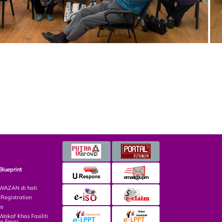
Blueprint
AZAN di hati
egistration
ce
kaf Khas Fasiliti
ga Emas