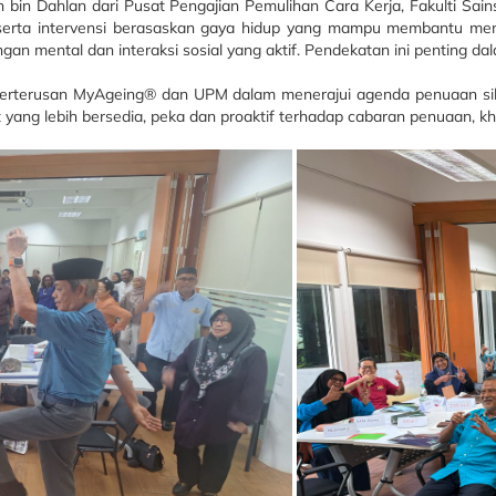
in Dahlan dari Pusat Pengajian Pemulihan Cara Kerja, Fakulti Sains 
 serta intervensi berasaskan gaya hidup yang mampu membantu menge
sangan mental dan interaksi sosial yang aktif. Pendekatan ini pentin
terusan MyAgeing® dan UPM dalam menerajui agenda penuaan sihat me
 yang lebih bersedia, peka dan proaktif terhadap cabaran penuaan,