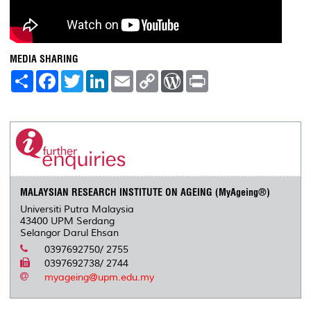
MEDIA SHARING
S
F
T
L
E
C
W
P
h
a
w
i
m
o
o
r
a
c
i
n
a
p
r
i
r
e
t
k
i
y
d
n
e
b
t
e
l
L
P
t
o
e
d
i
r
o
r
I
n
e
k
n
k
s
s
MALAYSIAN RESEARCH INSTITUTE ON AGEING (MyAgeing®)
Universiti Putra Malaysia
43400 UPM Serdang
Selangor Darul Ehsan
0397692750/ 2755
0397692738/ 2744
myageing@upm.edu.my