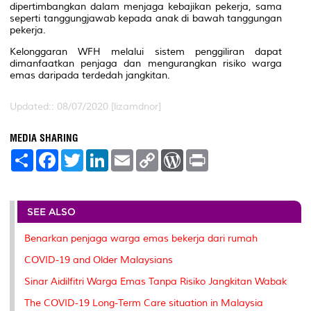
dipertimbangkan dalam menjaga kebajikan pekerja, sama
seperti tanggungjawab kepada anak di bawah tanggungan
pekerja.
Kelonggaran WFH melalui sistem penggiliran dapat
dimanfaatkan penjaga dan mengurangkan risiko warga
emas daripada terdedah jangkitan.
Updated:: 08/07/2020 [lizamdnor]
MEDIA SHARING
S
F
T
L
E
C
W
P
h
a
w
i
m
o
o
r
a
c
i
n
a
p
r
i
r
e
t
k
i
y
d
n
e
b
t
e
l
L
P
t
o
e
d
i
r
SEE ALSO
o
r
I
n
e
k
n
k
s
Benarkan penjaga warga emas bekerja dari rumah
s
COVID-19 and Older Malaysians
Sinar Aidilfitri Warga Emas Tanpa Risiko Jangkitan Wabak
The COVID-19 Long-Term Care situation in Malaysia