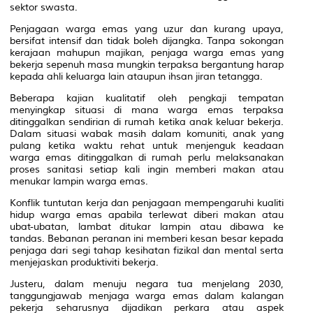
sektor swasta.
Penjagaan warga emas yang uzur dan kurang upaya,
bersifat intensif dan tidak boleh dijangka. Tanpa sokongan
kerajaan mahupun majikan, penjaga warga emas yang
bekerja sepenuh masa mungkin terpaksa bergantung harap
kepada ahli keluarga lain ataupun ihsan jiran tetangga.
Beberapa kajian kualitatif oleh pengkaji tempatan
menyingkap situasi di mana warga emas terpaksa
ditinggalkan sendirian di rumah ketika anak keluar bekerja.
Dalam situasi wabak masih dalam komuniti, anak yang
pulang ketika waktu rehat untuk menjenguk keadaan
warga emas ditinggalkan di rumah perlu melaksanakan
proses sanitasi setiap kali ingin memberi makan atau
menukar lampin warga emas.
Konflik tuntutan kerja dan penjagaan mempengaruhi kualiti
hidup warga emas apabila terlewat diberi makan atau
ubat-ubatan, lambat ditukar lampin atau dibawa ke
tandas. Bebanan peranan ini memberi kesan besar kepada
penjaga dari segi tahap kesihatan fizikal dan mental serta
menjejaskan produktiviti bekerja.
Justeru, dalam menuju negara tua menjelang 2030,
tanggungjawab menjaga warga emas dalam kalangan
pekerja seharusnya dijadikan perkara atau aspek