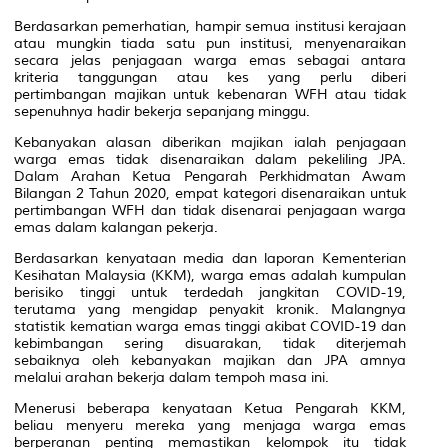
Berdasarkan pemerhatian, hampir semua institusi kerajaan
atau mungkin tiada satu pun institusi, menyenaraikan
secara jelas penjagaan warga emas sebagai antara
kriteria tanggungan atau kes yang perlu diberi
pertimbangan majikan untuk kebenaran WFH atau tidak
sepenuhnya hadir bekerja sepanjang minggu.
Kebanyakan alasan diberikan majikan ialah penjagaan
warga emas tidak disenaraikan dalam pekeliling JPA.
Dalam Arahan Ketua Pengarah Perkhidmatan Awam
Bilangan 2 Tahun 2020, empat kategori disenaraikan untuk
pertimbangan WFH dan tidak disenarai penjagaan warga
emas dalam kalangan pekerja.
Berdasarkan kenyataan media dan laporan Kementerian
Kesihatan Malaysia (KKM), warga emas adalah kumpulan
berisiko tinggi untuk terdedah jangkitan COVID-19,
terutama yang mengidap penyakit kronik. Malangnya
statistik kematian warga emas tinggi akibat COVID-19 dan
kebimbangan sering disuarakan, tidak diterjemah
sebaiknya oleh kebanyakan majikan dan JPA amnya
melalui arahan bekerja dalam tempoh masa ini.
Menerusi beberapa kenyataan Ketua Pengarah KKM,
beliau menyeru mereka yang menjaga warga emas
berperanan penting memastikan kelompok itu tidak