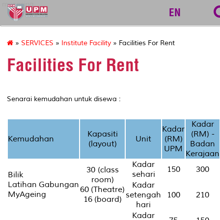
myageing
EN
»
SERVICES
»
Institute Facility
» Facilities For Rent
Facilities For Rent
Senarai kemudahan untuk disewa :
Kadar
Kadar
Kapasiti
(RM) -
Kemudahan
Unit
(RM)
(layout)
Badan
UPM
Kerajaan
Kadar
150
300
30 (class
sehari
Bilik
room)
Latihan Gabungan
Kadar
60 (Theatre)
MyAgeing
setengah
100
210
16 (board)
hari
Kadar