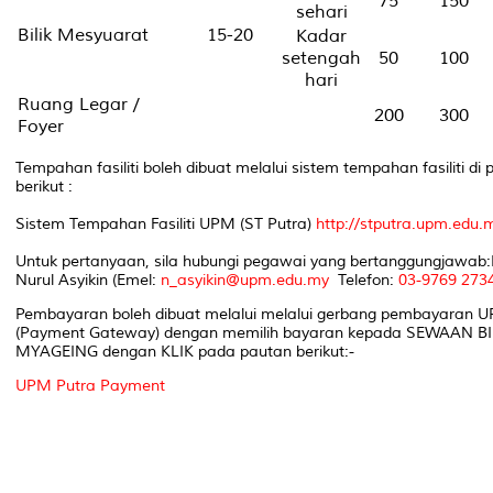
75
150
sehari
Bilik Mesyuarat
15-20
Kadar
setengah
50
100
hari
Ruang Legar /
200
300
Foyer
Tempahan fasiliti boleh dibuat melalui sistem tempahan fasiliti di
berikut :
Sistem Tempahan Fasiliti UPM (ST Putra)
http://stputra.upm.edu.
Untuk pertanyaan, sila hubungi pegawai yang bertanggungjawab
Nurul Asyikin (Emel:
n_asyikin@upm.edu.my
Telefon:
03-9769 273
Pembayaran boleh dibuat melalui melalui gerbang pembayaran 
(Payment Gateway) dengan memilih bayaran kepada SEWAAN BI
MYAGEING dengan KLIK pada pautan berikut:-
UPM Putra Payment