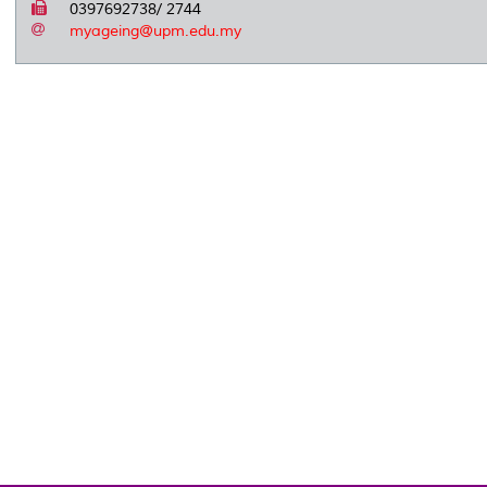
0397692738/ 2744
myageing@upm.edu.my