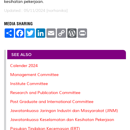
kesihatan pekerjaan.
Updated:: 05/11/2024 [norhanika]
MEDIA SHARING
S
F
T
L
E
C
W
P
h
a
w
i
m
o
o
r
a
c
i
n
a
p
r
i
r
e
t
k
i
y
d
n
e
b
t
e
l
L
P
t
o
e
d
i
r
SEE ALSO
o
r
I
n
e
k
n
k
s
Calender 2024
s
Management Committee
Institute Committee
Research and Publication Committee
Post Graduate and International Committee
Jawatankuasa Jaringan Industri dan Masyarakat (JINM)
Jawatankuasa Keselamatan dan Kesihatan Pekerjaan
Pasukan Tindakan Kecemasan (ERT)