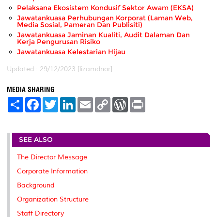
Pelaksana Ekosistem Kondusif Sektor Awam (EKSA)
Jawatankuasa Perhubungan Korporat (Laman Web,
Media Sosial, Pameran Dan Publisiti)
Jawatankuasa Jaminan Kualiti, Audit Dalaman Dan
Kerja Pengurusan Risiko
Jawatankuasa Kelestarian Hijau
Updated:: 29/12/2023 [lizamdnor]
MEDIA SHARING
S
F
T
L
E
C
W
P
h
a
w
i
m
o
o
r
a
c
i
n
a
p
r
i
r
e
t
k
i
y
d
n
e
b
t
e
l
L
P
t
SEE ALSO
o
e
d
i
r
o
r
I
n
e
k
n
k
s
The Director Message
s
Corporate Information
Background
Organization Structure
Staff Directory