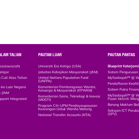
ALAM TALIAN
PAUTAN LUAR
PAUTAN PANTAS
scasiswazah)
Universiti Era Ketiga (U3A)
Blueprint Keterja
elajar
Jabatan Kebajikan Masyarakat (JKM)
Sistem Pengurusan
Cuti Atas Talian
United Nations Population Fund
MySadaqah™ @ WA
(UNFPA)
Pendaftaran Keah
 ke Luar Negara
Kementerian Pembangunan Wanita,
Sistem Putra Finan
Keluarga & Masyarakat (KPWKM)
p JINM
MySadaqah™ @ Wak
Kementerian Sains, Teknologi & Inovasi
upport Integrated
Pusat Aktiviti War
(MOSTI)
)
Borang Maklum Ba
Program Citi-UPM Pendayaupayaan
Kewangan Untuk Wanita Matang
Seksyen ICT Peruba
(SPV)
National Transfer Accounts (NTA)