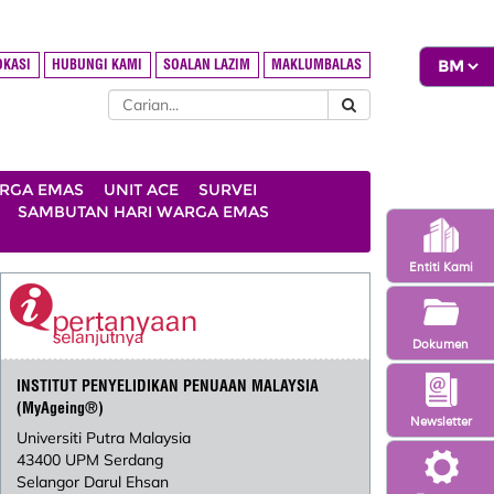
OKASI
HUBUNGI KAMI
SOALAN LAZIM
MAKLUMBALAS
ARGA EMAS
UNIT ACE
SURVEI
SAMBUTAN HARI WARGA EMAS
Entiti Kami
Dokumen
INSTITUT PENYELIDIKAN PENUAAN MALAYSIA
(MyAgeing®)
Newsletter
Universiti Putra Malaysia
43400 UPM Serdang
Selangor Darul Ehsan