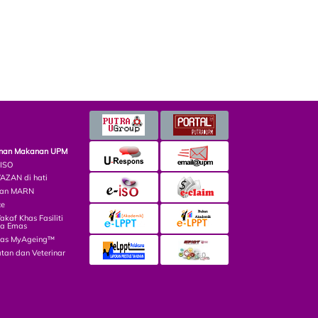
minan Makanan UPM
 ISO
ZAN di hati
lian MARN
ce
af Khas Fasiliti
ga Emas
las MyAgeing™
tan dan Veterinar