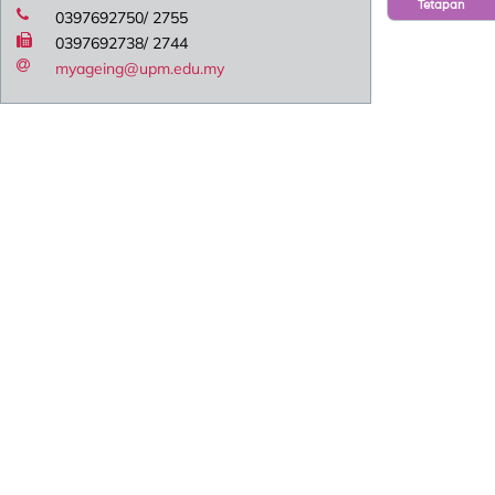
Tetapan
0397692750/ 2755
0397692738/ 2744
myageing@upm.edu.my