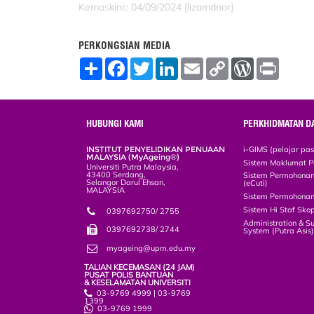
Kemaskini:: 04/09/2024 [lizamdnor]
PERKONGSIAN MEDIA
S
F
T
L
E
C
W
P
h
a
w
i
m
o
o
r
a
c
i
n
a
p
r
i
r
e
t
k
i
y
d
n
e
b
t
e
l
L
P
t
o
e
d
i
r
HUBUNGI KAMI
PERKHIDMATAN D
o
r
I
n
e
k
n
k
s
INSTITUT PENYELIDIKAN PENUAAN
i-GIMS (pelajar pa
s
MALAYSIA (MyAgeing®)
Sistem Maklumat P
Universiti Putra Malaysia,
43400 Serdang,
Sistem Permohonan 
Selangor Darul Ehsan,
(eCuti)
MALAYSIA
Sistem Permohonan
Sistem Hi Staf Sko
0397692750/ 2755
Administration & S
0397692738/ 2744
System (Putra Asis
myageing@upm.edu.my
TALIAN KECEMASAN (24 JAM)
PUSAT POLIS BANTUAN
& KESELAMATAN UNIVERSITI
03-9769 4999 | 03-9769
1399
03-9769 1999