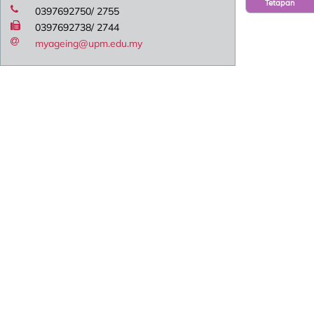
Tetapan
0397692750/ 2755
0397692738/ 2744
myageing@upm.edu.my