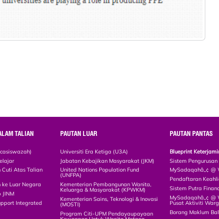
ALAM TALIAN
PAUTAN LUAR
PAUTAN PANTAS
scasiswazah)
Universiti Era Ketiga (U3A)
Blueprint Keterja
elajar
Jabatan Kebajikan Masyarakat (JKM)
Sistem Pengurusan
Cuti Atas Talian
United Nations Population Fund
MySadaqahâ„¢ @ W
(UNFPA)
Pendaftaran Keah
 ke Luar Negara
Kementerian Pembangunan Wanita,
Sistem Putra Finan
Keluarga & Masyarakat (KPWKM)
p JINM
MySadaqahâ„¢ @ Wa
Kementerian Sains, Teknologi & Inovasi
upport Integrated
Pusat Aktiviti War
(MOSTI)
)
Borang Maklum Ba
Program Citi-UPM Pendayaupayaan
Kewangan Untuk Wanita Matang