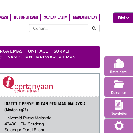
OKASI
HUBUNGI KAMI
SOALAN LAZIM
MAKLUMBALAS
ARGA EMAS
UNIT ACE
SURVEI
®
SAMBUTAN HARI WARGA EMAS
Entiti Kami
Dokumen
INSTITUT PENYELIDIKAN PENUAAN MALAYSIA
(MyAgeing®)
Newsletter
Universiti Putra Malaysia
43400 UPM Serdang
Selangor Darul Ehsan