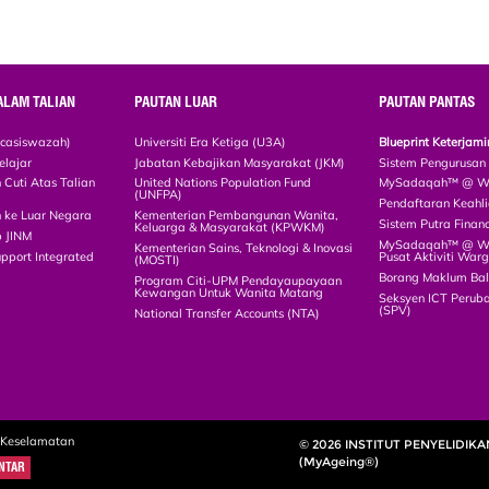
ALAM TALIAN
PAUTAN LUAR
PAUTAN PANTAS
scasiswazah)
Universiti Era Ketiga (U3A)
Blueprint Keterja
elajar
Jabatan Kebajikan Masyarakat (JKM)
Sistem Pengurusan
Cuti Atas Talian
United Nations Population Fund
MySadaqah™ @ WA
(UNFPA)
Pendaftaran Keah
 ke Luar Negara
Kementerian Pembangunan Wanita,
Sistem Putra Finan
Keluarga & Masyarakat (KPWKM)
p JINM
MySadaqah™ @ Wak
Kementerian Sains, Teknologi & Inovasi
upport Integrated
Pusat Aktiviti War
(MOSTI)
)
Borang Maklum Ba
Program Citi-UPM Pendayaupayaan
Kewangan Untuk Wanita Matang
Seksyen ICT Peruba
(SPV)
National Transfer Accounts (NTA)
 Keselamatan
© 2026 INSTITUT PENYELIDIK
(MyAgeing®)