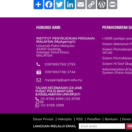
S
F
T
L
E
C
W
P
h
a
w
i
m
o
o
r
a
c
i
n
a
p
r
i
r
e
t
k
i
y
d
n
e
b
t
e
l
L
P
t
o
e
d
i
r
HUBUNGI KAMI
PERKHIDMATAN D
o
r
I
n
e
k
n
k
s
INSTITUT PENYELIDIKAN PENUAAN
i-GIMS (pelajar pa
s
MALAYSIA (MyAgeing®)
Sistem Maklumat P
Universiti Putra Malaysia,
43400 Serdang,
Sistem Permohonan 
Selangor Darul Ehsan,
(eCuti)
MALAYSIA
Sistem Permohonan
Sistem Hi Staf Sko
0397692750/ 2755
Administration & S
0397692738/ 2744
System (Putra Asis
myageing@upm.edu.my
TALIAN KECEMASAN (24 JAM)
PUSAT POLIS BANTUAN
& KESELAMATAN UNIVERSITI
03-9769 4999 | 03-9769
1399
03-9769 1999
Dasar Privasi
Hakcipta
RSS
Penafian
Bantuan
Dasar
LANGGAN MELALUI EMAIL