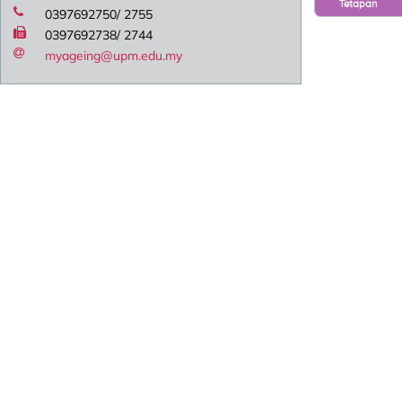
Tetapan
0397692750/ 2755
0397692738/ 2744
myageing@upm.edu.my