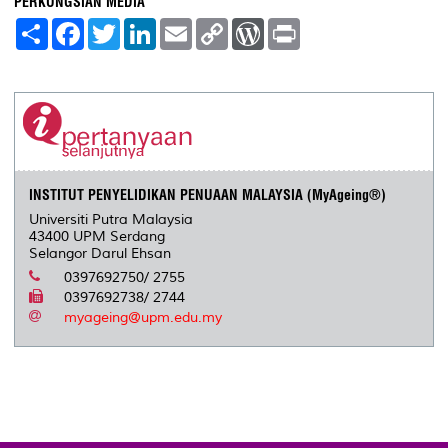
PERKONGSIAN MEDIA
S
F
T
L
E
C
W
P
h
a
w
i
m
o
o
r
a
c
i
n
a
p
r
i
r
e
t
k
i
y
d
n
e
b
t
e
l
L
P
t
o
e
d
i
r
o
r
I
n
e
k
n
k
s
s
INSTITUT PENYELIDIKAN PENUAAN MALAYSIA (MyAgeing®)
Universiti Putra Malaysia
43400 UPM Serdang
Selangor Darul Ehsan
0397692750/ 2755
0397692738/ 2744
myageing@upm.edu.my