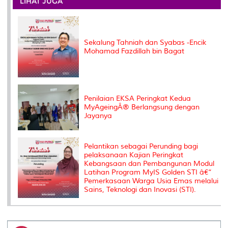
LIHAT JUGA
o
r
I
n
e
k
n
k
s
s
Sekalung Tahniah dan Syabas -Encik
Mohamad Fazdillah bin Bagat
Penilaian EKSA Peringkat Kedua
MyAgeingÂ® Berlangsung dengan
Jayanya
Pelantikan sebagai Perunding bagi
pelaksanaan Kajian Peringkat
Kebangsaan dan Pembangunan Modul
Latihan Program MyIS Golden STI â€“
Pemerkasaan Warga Usia Emas melalui
Sains, Teknologi dan Inovasi (STI).