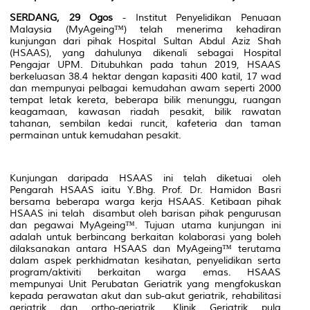
SERDANG, 29 Ogos
- Institut Penyelidikan Penuaan
Malaysia (MyAgeing™) telah menerima kehadiran
kunjungan dari pihak Hospital Sultan Abdul Aziz Shah
(HSAAS), yang dahulunya dikenali sebagai Hospital
Pengajar UPM. Ditubuhkan pada tahun 2019, HSAAS
berkeluasan 38.4 hektar dengan kapasiti 400 katil, 17 wad
dan mempunyai pelbagai kemudahan awam seperti 2000
tempat letak kereta, beberapa bilik menunggu, ruangan
keagamaan, kawasan riadah pesakit, bilik rawatan
tahanan, sembilan kedai runcit, kafeteria dan taman
permainan untuk kemudahan pesakit.
Kunjungan daripada HSAAS ini telah diketuai oleh
Pengarah HSAAS iaitu Y.Bhg. Prof. Dr. Hamidon Basri
bersama beberapa warga kerja HSAAS. Ketibaan pihak
HSAAS ini telah disambut oleh barisan pihak pengurusan
dan pegawai MyAgeing™. Tujuan utama kunjungan ini
adalah untuk berbincang berkaitan kolaborasi yang boleh
dilaksanakan antara HSAAS dan MyAgeing™ terutama
dalam aspek perkhidmatan kesihatan, penyelidikan serta
program/aktiviti berkaitan warga emas. HSAAS
mempunyai Unit Perubatan Geriatrik yang mengfokuskan
kepada perawatan akut dan sub-akut geriatrik, rehabilitasi
geriatrik dan ortho-geriatrik. Klinik Geriatrik pula