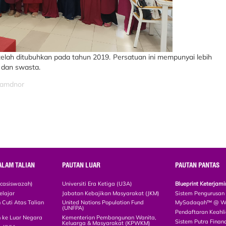
telah ditubuhkan pada tahun 2019. Persatuan ini mempunyai lebih
n dan swasta.
izamdnor
ALAM TALIAN
PAUTAN LUAR
PAUTAN PANTAS
scasiswazah)
Universiti Era Ketiga (U3A)
Blueprint Keterja
elajar
Jabatan Kebajikan Masyarakat (JKM)
Sistem Pengurusan
Cuti Atas Talian
United Nations Population Fund
MySadaqah™ @ WA
(UNFPA)
Pendaftaran Keah
 ke Luar Negara
Kementerian Pembangunan Wanita,
Sistem Putra Finan
Keluarga & Masyarakat (KPWKM)