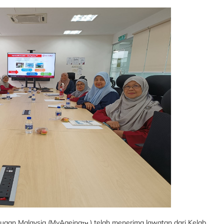
enuaan Malaysia (MyAgeing
) telah menerima lawatan dari Kelab