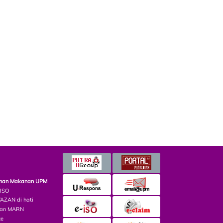
minan Makanan UPM
 ISO
ZAN di hati
lian MARN
ce