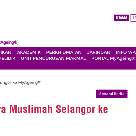
UTAMA
L
Ageing®)
DIKAN
AKADEMIK
PERKHIDMATAN
JARINGAN
INFO W
ELIDIK
UNIT PENGURUSAN MAKMAL
PORTAL MyAgeing®
langor ke MyAgeing™
Senarai Berita
ra Muslimah Selangor ke