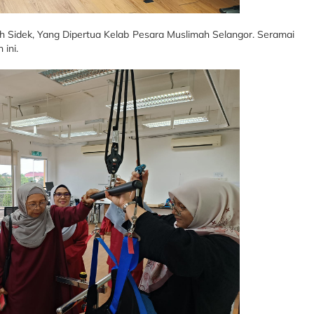
fah Sidek, Yang Dipertua Kelab Pesara Muslimah Selangor. Seramai
 ini.