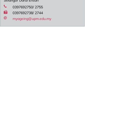
Selangor Darul Ehsan
0397692750/ 2755
0397692738/ 2744
myageing@upm.edu.my