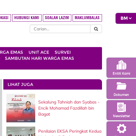
OKASI
HUBUNGI KAMI
SOALAN LAZIM
MAKLUMBALAS
ARGA EMAS
UNIT ACE
SURVEI
SAMBUTAN HARI WARGA EMAS
Entiti Kami
LIHAT JUGA
Dokumen
Sekalung Tahniah dan Syabas -
Encik Mohamad Fazdillah bin
Bagat
Newsletter
Penilaian EKSA Peringkat Kedua