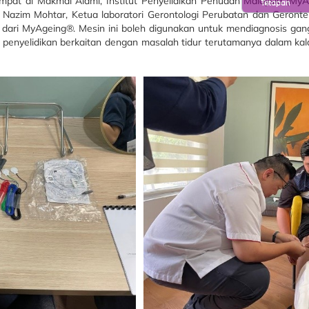
 di Makmal Alami, Institut Penyelidikan Penuaan Malaysia (MyAgei
Tetapan
hd Nazim Mohtar, Ketua laboratori Gerontologi Perubatan dan Geront
s dari MyAgeing®. Mesin ini boleh digunakan untuk mendiagnosis gan
uan penyelidikan berkaitan dengan masalah tidur terutamanya dalam 