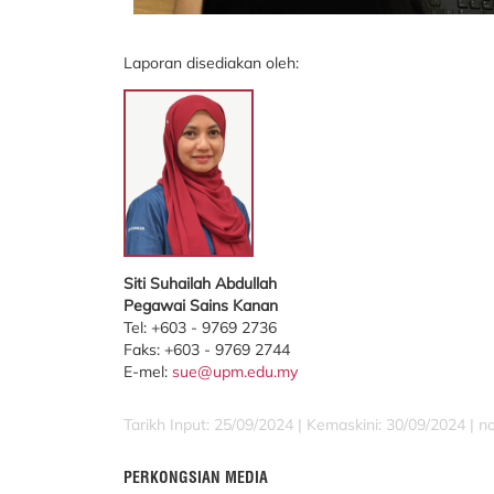
Laporan disediakan oleh:
Siti Suhailah Abdullah
Pegawai Sains Kanan
Tel: +603 - 9769 2736
Faks: +603 - 9769 2744
E-mel:
sue@upm.edu.my
Tarikh Input: 25/09/2024 |
Kemaskini: 30/09/2024 | n
PERKONGSIAN MEDIA