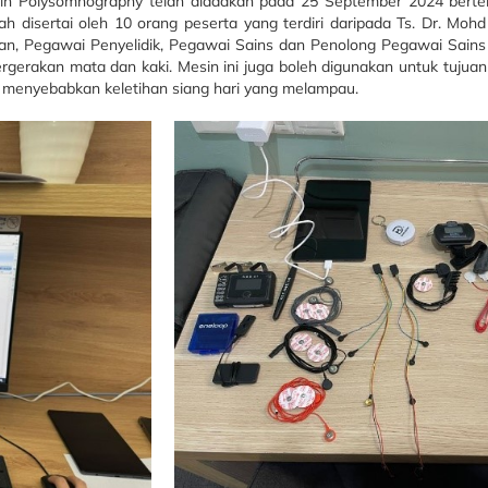
 Polysomnography telah diadakan pada 25 September 2024 bertempat
h disertai oleh 10 orang peserta yang terdiri daripada Ts. Dr. Mo
atan, Pegawai Penyelidik, Pegawai Sains dan Penolong Pegawai Sain
ergerakan mata dan kaki. Mesin ini juga boleh digunakan untuk tuj
g menyebabkan keletihan siang hari yang melampau.