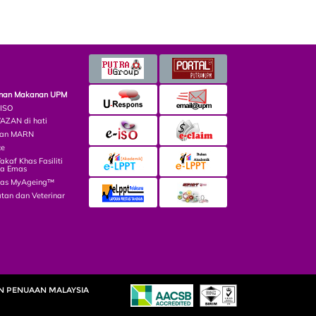
minan Makanan UPM
 ISO
ZAN di hati
lian MARN
ce
af Khas Fasiliti
ga Emas
las MyAgeing™
tan dan Veterinar
AN PENUAAN MALAYSIA