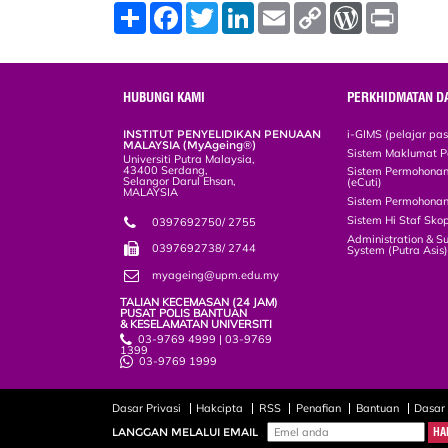
S
F
T
L
E
C
W
P
h
a
w
i
m
o
o
r
a
c
i
n
a
p
r
i
r
e
t
k
i
y
d
n
e
b
t
e
l
L
P
t
o
e
d
i
r
HUBUNGI KAMI
PERKHIDMATAN D
o
r
I
n
e
k
n
k
s
INSTITUT PENYELIDIKAN PENUAAN
i-GIMS (pelajar pa
s
MALAYSIA (MyAgeing®)
Sistem Maklumat P
Universiti Putra Malaysia,
43400 Serdang,
Sistem Permohonan 
Selangor Darul Ehsan,
(eCuti)
MALAYSIA
Sistem Permohonan
Sistem Hi Staf Sko
0397692750/ 2755
Administration & S
0397692738/ 2744
System (Putra Asis
myageing@upm.edu.my
TALIAN KECEMASAN (24 JAM)
PUSAT POLIS BANTUAN
& KESELAMATAN UNIVERSITI
03-9769 4999 | 03-9769
1399
03-9769 1999
Dasar Privasi
Hakcipta
RSS
Penafian
Bantuan
Dasar
LANGGAN MELALUI EMAIL