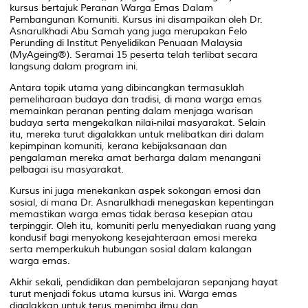
kursus bertajuk Peranan Warga Emas Dalam
Pembangunan Komuniti. Kursus ini disampaikan oleh Dr.
Asnarulkhadi Abu Samah yang juga merupakan Felo
Perunding di Institut Penyelidikan Penuaan Malaysia
(MyAgeing®). Seramai 15 peserta telah terlibat secara
langsung dalam program ini.
Antara topik utama yang dibincangkan termasuklah
pemeliharaan budaya dan tradisi, di mana warga emas
memainkan peranan penting dalam menjaga warisan
budaya serta mengekalkan nilai-nilai masyarakat. Selain
itu, mereka turut digalakkan untuk melibatkan diri dalam
kepimpinan komuniti, kerana kebijaksanaan dan
pengalaman mereka amat berharga dalam menangani
pelbagai isu masyarakat.
Kursus ini juga menekankan aspek sokongan emosi dan
sosial, di mana Dr. Asnarulkhadi menegaskan kepentingan
memastikan warga emas tidak berasa kesepian atau
terpinggir. Oleh itu, komuniti perlu menyediakan ruang yang
kondusif bagi menyokong kesejahteraan emosi mereka
serta memperkukuh hubungan sosial dalam kalangan
warga emas.
Akhir sekali, pendidikan dan pembelajaran sepanjang hayat
turut menjadi fokus utama kursus ini. Warga emas
digalakkan untuk terus menimba ilmu dan