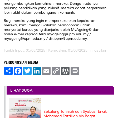
mengembangkan kemahiran mereka. Dengan adanya
peluang pendidikan yang inklusif, mereka dapat berperanan
lebih aktif dalam pembangunan komuniti.
Bagi mereka yang ingin memperkukuhkan kepakaran
mereka, kami mengalu-alukan permohonan untuk
menyertai kursus yang dianjurkan oleh MyAgeing® dan
boleh e-mel kepada tera.myageing@upm.edu.my /
myageing@upm.edu.my / dir.ippm@upm.edu.my.
Tarikh Input: 01/03/2025 |
Kemaskini: 01/03/2025 | n_asyikin
PERKONGSIAN MEDIA
S
F
T
L
E
C
W
P
h
a
w
i
m
o
o
r
a
c
i
n
a
p
r
i
r
e
t
k
i
y
d
n
e
b
t
e
l
L
P
t
o
e
d
i
r
LIHAT JUGA
o
r
I
n
e
k
n
k
s
s
Sekalung Tahniah dan Syabas -Encik
Mohamad Fazdillah bin Bagat