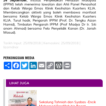
24 September
, Institut Penyelidikan Penuaan Malaysia
(IPPM) telah menerima lawatan dari Ahli Panel Penasihat
dan Kelab Warga Emas Klinik Kesihatan Kuarters KLIA.
Membincangkan aktiviti yang boleh membawa manfaat
bersama Kelab Warga Emas Klinik Kesihatan Kuarters
KLIA. Turut hadir, Pengarah IPPM (Prof. Dr. Tengku Aizan
Hamid), Timbalan Pengarah IPPM (Prof Madya Dr Ir. Siti
anom Ahmad) bersama Felo Penyelidik Kanan (Dr. Jariah
Masud).
Tarikh Input: 25/09/2018 |
Kemaskini: 25/09/2018 |
lizamdnor
PERKONGSIAN MEDIA
S
F
T
L
E
C
W
P
h
a
w
i
m
o
o
r
a
c
i
n
a
p
r
i
r
e
t
k
i
y
d
n
e
b
t
e
l
L
P
t
o
e
d
i
r
LIHAT JUGA
o
r
I
n
e
k
n
k
s
s
Sekalung Tahniah dan Syabas -Encik