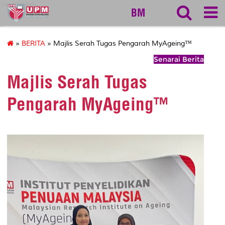
myageing
BM
»
BERITA
» Majlis Serah Tugas Pengarah MyAgeing™
Senarai Berita
Majlis Serah Tugas
Pengarah MyAgeing™