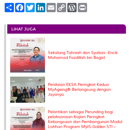
S
F
T
L
E
C
W
P
h
a
w
i
m
o
o
r
a
c
i
n
a
p
r
i
r
e
t
k
i
y
d
n
e
b
t
e
l
L
P
t
o
e
d
i
r
LIHAT JUGA
o
r
I
n
e
k
n
k
s
s
Sekalung Tahniah dan Syabas -Encik
Mohamad Fazdillah bin Bagat
Penilaian EKSA Peringkat Kedua
MyAgeing® Berlangsung dengan
Jayanya
Pelantikan sebagai Perunding bagi
pelaksanaan Kajian Peringkat
Kebangsaan dan Pembangunan Modul
Latihan Program MyIS Golden STI –