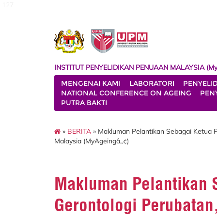
127
INSTITUT PENYELIDIKAN PENUAAN MALAYSIA (My
MENGENAI KAMI
LABORATORI
PENYELI
NATIONAL CONFERENCE ON AGEING
PENY
PUTRA BAKTI
»
BERITA
» Makluman Pelantikan Sebagai Ketua Pr
Malaysia (MyAgeingâ„¢)
Makluman Pelantikan 
Gerontologi Perubatan,