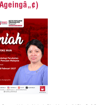
Ageingâ„¢)