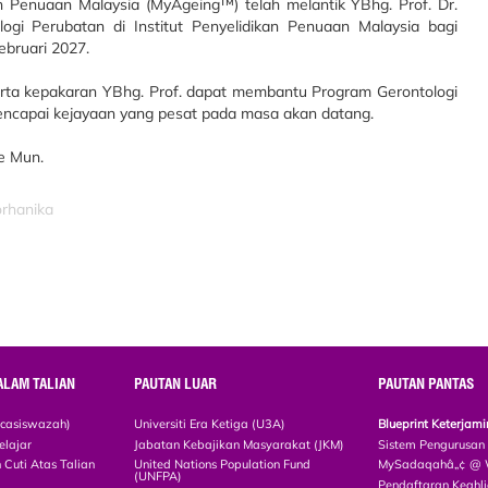
n Penuaan Malaysia (MyAgeing™) telah melantik YBhg. Prof. Dr.
i Perubatan di Institut Penyelidikan Penuaan Malaysia bagi
ebruari 2027.
 serta kepakaran YBhg. Prof. dapat membantu Program Gerontologi
ncapai kejayaan yang pesat pada masa akan datang.
e Mun.
orhanika
ALAM TALIAN
PAUTAN LUAR
PAUTAN PANTAS
scasiswazah)
Universiti Era Ketiga (U3A)
Blueprint Keterja
elajar
Jabatan Kebajikan Masyarakat (JKM)
Sistem Pengurusan
Cuti Atas Talian
United Nations Population Fund
MySadaqahâ„¢ @ W
(UNFPA)
Pendaftaran Keah