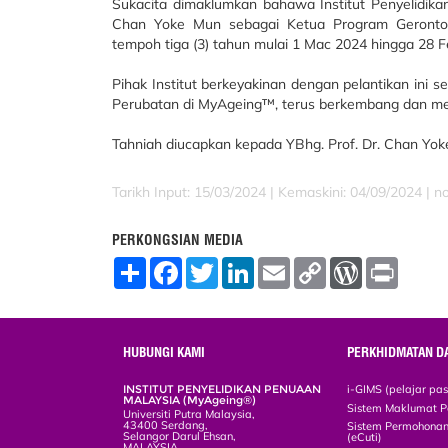
Sukacita dimaklumkan bahawa Institut Penyelidika
Chan Yoke Mun sebagai Ketua Program Gerontolog
tempoh tiga (3) tahun mulai 1 Mac 2024 hingga 28 F
Pihak Institut berkeyakinan dengan pelantikan ini
Perubatan di MyAgeing™, terus berkembang dan me
Tahniah diucapkan kepada YBhg. Prof. Dr. Chan Yok
Tarikh Input: 15/03/2024 |
Kemaskini: 04/09/2024 | n
PERKONGSIAN MEDIA
S
F
T
L
E
C
W
P
h
a
w
i
m
o
o
r
a
c
i
n
a
p
r
i
r
e
t
k
i
y
d
n
e
b
t
e
l
L
P
t
o
e
d
i
r
HUBUNGI KAMI
PERKHIDMATAN D
o
r
I
n
e
k
n
k
s
INSTITUT PENYELIDIKAN PENUAAN
i-GIMS (pelajar pa
s
MALAYSIA (MyAgeing®)
Sistem Maklumat P
Universiti Putra Malaysia,
43400 Serdang,
Sistem Permohonan 
Selangor Darul Ehsan,
(eCuti)
MALAYSIA