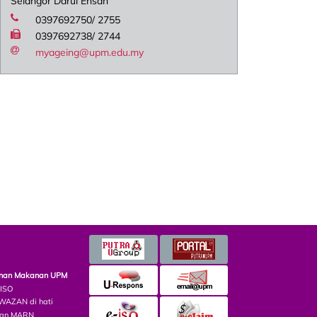
Selangor Darul Ehsan
0397692750/ 2755
0397692738/ 2744
myageing@upm.edu.my
minan Makanan UPM
 ISO
AZAN di hati
lian MARN