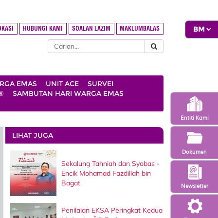
OKASI
HUBUNGI KAMI
SOALAN LAZIM
MAKLUMBALAS
ARGA EMAS
UNIT ACE
SURVEI
®
SAMBUTAN HARI WARGA EMAS
Entiti Kami
LIHAT JUGA
Dokumen
Sekalung Tahniah dan Syabas -
Encik Mohamad Fazdillah bin
Bagat
Newsletter
Penilaian EKSA Peringkat Kedua