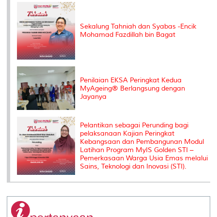
k
n
k
s
s
Sekalung Tahniah dan Syabas -Encik
Mohamad Fazdillah bin Bagat
Penilaian EKSA Peringkat Kedua
MyAgeing® Berlangsung dengan
Jayanya
Pelantikan sebagai Perunding bagi
pelaksanaan Kajian Peringkat
Kebangsaan dan Pembangunan Modul
Latihan Program MyIS Golden STI –
Pemerkasaan Warga Usia Emas melalui
Sains, Teknologi dan Inovasi (STI).