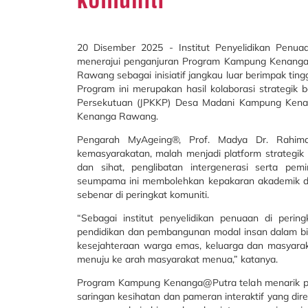
20 Disember 2025 - Institut Penyelidikan Penuaa
menerajui penganjuran Program Kampung Kenanga
Rawang sebagai inisiatif jangkau luar berimpak ti
Program ini merupakan hasil kolaborasi strate
Persekutuan (JPKKP) Desa Madani Kampung Kena
Kenanga Rawang.
Pengarah MyAgeing®, Prof. Madya Dr. Rahimah
kemasyarakatan, malah menjadi platform strategi
dan sihat, penglibatan intergenerasi serta pemi
seumpama ini membolehkan kepakaran akademik d
sebenar di peringkat komuniti.
“Sebagai institut penyelidikan penuaan di perin
pendidikan dan pembangunan modal insan dalam b
kesejahteraan warga emas, keluarga dan masyarak
menuju ke arah masyarakat menua,” katanya.
Program Kampung Kenanga@Putra telah menarik penye
saringan kesihatan dan pameran interaktif yang di