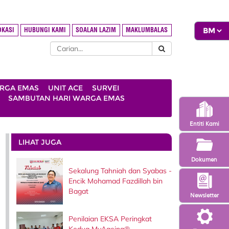
OKASI
HUBUNGI KAMI
SOALAN LAZIM
MAKLUMBALAS
ARGA EMAS
UNIT ACE
SURVEI
SAMBUTAN HARI WARGA EMAS
Entiti Kami
LIHAT JUGA
Dokumen
Sekalung Tahniah dan Syabas -
Encik Mohamad Fazdillah bin
Bagat
Newsletter
Penilaian EKSA Peringkat
Kedua MyAgeing®