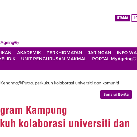
UTAMA
L
Ageing®)
DIKAN
AKADEMIK
PERKHIDMATAN
JARINGAN
INFO W
ELIDIK
UNIT PENGURUSAN MAKMAL
PORTAL MyAgeing®
enanga@Putra, perkukuh kolaborasi universiti dan komuniti
Senarai Berita
rogram Kampung
uh kolaborasi universiti dan