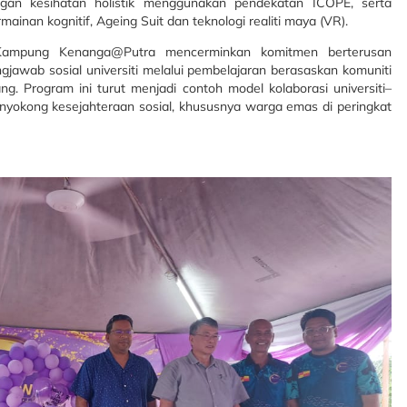
ingan kesihatan holistik menggunakan pendekatan ICOPE, serta
an kognitif, Ageing Suit dan teknologi realiti maya (VR).
 Kampung Kenanga@Putra mencerminkan komitmen berterusan
wab sosial universiti melalui pembelajaran berasaskan komuniti
g. Program ini turut menjadi contoh model kolaborasi universiti–
enyokong kesejahteraan sosial, khususnya warga emas di peringkat