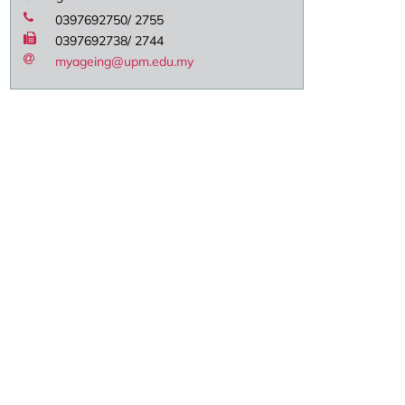
0397692750/ 2755
0397692738/ 2744
myageing@upm.edu.my