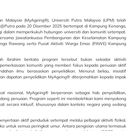
n Malaysia (MyAgeing®), Universiti Putra Malaysia (UPM) telah
@Putra pada 20 Disember 2025 bertempat di Kampung Kenanga,
nggi dalam memperkukuh hubungan universiti dan komuniti setempat.
gik bersama Jawatankuasa Pembangunan dan Keselamatan Kampung
nga Rawang serta Pusat Aktiviti Warga Emas (PAWE) Kampung
 Ibrahim berkata program tersebut bukan sekadar aktiviti
k pemerkasaan komuniti yang memberi fokus kepada penuaan aktif
ndahan ilmu berasaskan penyelidikan. Menurut beliau, inisiatif
an dapatan penyelidikan MyAgeing® diterjemahkan kepada impak
gkat nasional, MyAgeing® berperanan sebagai hab penyelidikan,
idang penuaan. Program seperti ini membolehkan kami menyokong
at secara inklusif, khususnya dalam konteks negara yang sedang
rtaan aktif penduduk setempat melalui pelbagai aktiviti fizikal,
reka untuk semua peringkat umur. Antara pengisian utama termasuk