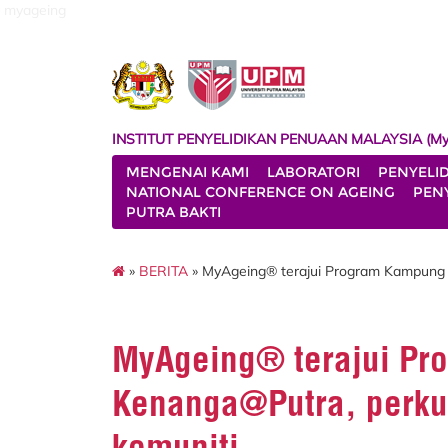
myageing
INSTITUT PENYELIDIKAN PENUAAN MALAYSIA (My
MENGENAI KAMI
LABORATORI
PENYELI
NATIONAL CONFERENCE ON AGEING
PENY
PUTRA BAKTI
»
BERITA
» MyAgeing® terajui Program Kampung K
MyAgeing® terajui P
Kenanga@Putra, perkuk
komuniti