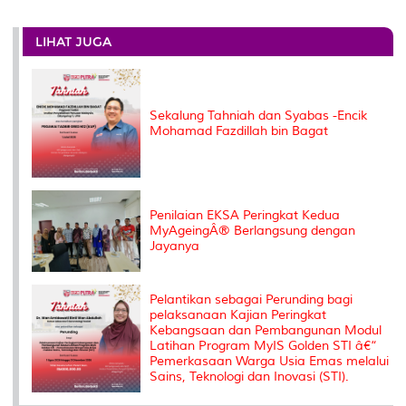
r
e
t
k
i
y
d
n
e
b
t
e
l
L
P
t
o
e
d
i
r
LIHAT JUGA
o
r
I
n
e
k
n
k
s
s
Sekalung Tahniah dan Syabas -Encik
Mohamad Fazdillah bin Bagat
Penilaian EKSA Peringkat Kedua
MyAgeingÂ® Berlangsung dengan
Jayanya
Pelantikan sebagai Perunding bagi
pelaksanaan Kajian Peringkat
Kebangsaan dan Pembangunan Modul
Latihan Program MyIS Golden STI â€“
Pemerkasaan Warga Usia Emas melalui
Sains, Teknologi dan Inovasi (STI).