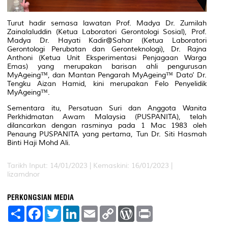
Turut hadir semasa lawatan Prof. Madya Dr. Zumilah
Zainalaluddin (Ketua Laboratori Gerontologi Sosial), Prof.
Madya Dr. Hayati Kadir@Sahar (Ketua Laboratori
Gerontologi Perubatan dan Geronteknologi), Dr. Rajna
Anthoni (Ketua Unit Eksperimentasi Penjagaan Warga
Emas) yang merupakan barisan ahli pengurusan
MyAgeing™, dan Mantan Pengarah MyAgeing™ Dato’ Dr.
Tengku Aizan Hamid, kini merupakan Felo Penyelidik
MyAgeing™.
Sementara itu, Persatuan Suri dan Anggota Wanita
Perkhidmatan Awam Malaysia (PUSPANITA), telah
dilancarkan dengan rasminya pada 1 Mac 1983 oleh
Penaung PUSPANITA yang pertama, Tun Dr. Siti Hasmah
Binti Haji Mohd Ali.
Tarikh Input: 14/01/2023 |
Kemaskini: 16/01/2023 |
lizamdnor
PERKONGSIAN MEDIA
S
F
T
L
E
C
W
P
h
a
w
i
m
o
o
r
a
c
i
n
a
p
r
i