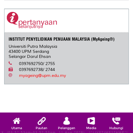
INSTITUT PENYELIDIKAN PENUAAN MALAYSIA (MyAgeing®)
Universiti Putra Malaysia
43400 UPM Serdang
Selangor Darul Ehsan
0397692750/ 2755
0397692738/ 2744
myageing@upm.edu.my
Utama
Pautan
Pelanggan
Media
Hubungi
X, (03:52:53am-03:57:53am, 11 Aug 2026) [*LIVETIMESTAMP*]