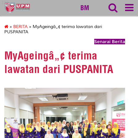
127
BM
»
BERITA
» MyAgeingâ„¢ terima lawatan dari
PUSPANITA
Senarai Berita
MyAgeingâ„¢ terima
lawatan dari PUSPANITA