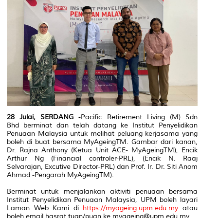
28 Julai, SERDANG
-Pacific Retirement Living (M) Sdn
Bhd berminat dan telah datang ke Institut Penyelidikan
Penuaan Malaysia untuk melihat peluang kerjasama yang
boleh di buat bersama MyAgeingTM. Gambar dari kanan,
Dr. Rajna Anthony (Ketua Unit ACE- MyAgeingTM), Encik
Arthur Ng (Financial controler-PRL), (Encik N. Raaj
Selvarajan, Excutive Director-PRL) dan Prof. Ir. Dr. Siti Anom
Ahmad -Pengarah MyAgeingTM).
Berminat untuk menjalankan aktiviti penuaan bersama
Institut Penyelidikan Penuaan Malaysia, UPM boleh layari
Laman Web Kami di
https://myageing.upm.edu.my
atau
boleh email hasrat tuan/puan ke myageing@upm.edu.my