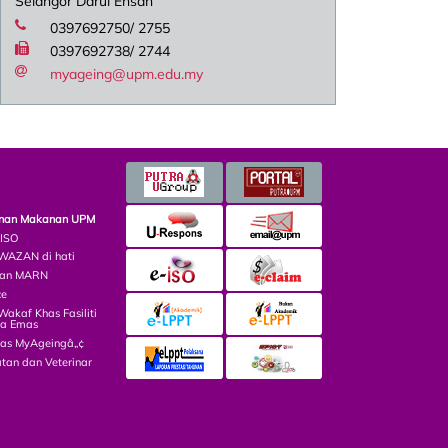
Selangor Darul Ehsan
0397692750/ 2755
0397692738/ 2744
myageing@upm.edu.my
minan Makanan UPM
 ISO
AZAN di hati
lian MARN
ce
kaf Khas Fasiliti
ga Emas
las MyAgeingâ„¢
tan dan Veterinar