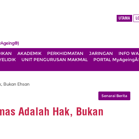
UTAMA
L
Ageing®)
DIKAN
AKADEMIK
PERKHIDMATAN
JARINGAN
INFO W
ELIDIK
UNIT PENGURUSAN MAKMAL
PORTAL MyAgeingÂ
k, Bukan Ehsan
Senarai Berita
mas Adalah Hak, Bukan