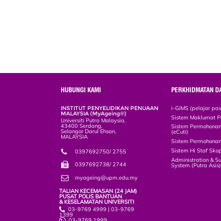
HUBUNGI KAMI
PERKHIDMATAN D
INSTITUT PENYELIDIKAN PENUAAN
i-GIMS (pelajar pa
MALAYSIA (MyAgeing®)
Sistem Maklumat P
Universiti Putra Malaysia,
43400 Serdang,
Sistem Permohonan 
Selangor Darul Ehsan,
(eCuti)
MALAYSIA
Sistem Permohonan
Sistem Hi Staf Sko
0397692750/ 2755
Administration & S
0397692738/ 2744
System (Putra Asis
myageing@upm.edu.my
TALIAN KECEMASAN (24 JAM)
PUSAT POLIS BANTUAN
& KESELAMATAN UNIVERSITI
03-9769 4999 | 03-9769
1399
03-9769 1999