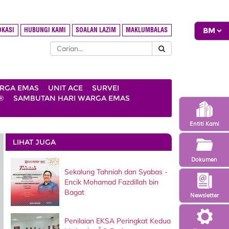
OKASI
HUBUNGI KAMI
SOALAN LAZIM
MAKLUMBALAS
ARGA EMAS
UNIT ACE
SURVEI
®
SAMBUTAN HARI WARGA EMAS
Entiti Kami
LIHAT JUGA
Dokumen
Sekalung Tahniah dan Syabas -
Encik Mohamad Fazdillah bin
Bagat
Newsletter
Penilaian EKSA Peringkat Kedua