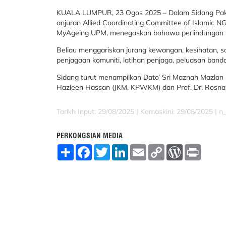
KUALA LUMPUR, 23 Ogos 2025 – Dalam Sidang Paka
anjuran Allied Coordinating Committee of Islamic 
MyAgeing UPM, menegaskan bahawa perlindungan w
Beliau menggariskan jurang kewangan, kesihatan, so
penjagaan komuniti, latihan penjaga, peluasan band
Sidang turut menampilkan Dato’ Sri Maznah Mazla
Hazleen Hassan (JKM, KPWKM) dan Prof. Dr. Rosna
Tarikh Input: 29/08/2025 |
Kemaskini: 29/08/2025 | n_
PERKONGSIAN MEDIA
S
F
T
L
E
C
W
P
h
a
w
i
m
o
o
r
a
c
i
n
a
p
r
i
r
e
t
k
i
y
d
n
e
b
t
e
l
L
P
t
o
e
d
i
r
o
r
I
n
e
k
n
k
s
s