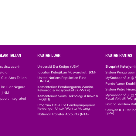
ALAM TALIAN
PAUTAN LUAR
PAUTAN PANTAS
scasiswazah)
Universiti Era Ketiga (U3A)
Blueprint Keterja
elajar
Jabatan Kebajikan Masyarakat (JKM)
Sistem Pengurusan
Cuti Atas Talian
United Nations Population Fund
MySadaqahâ„¢ @ W
(UNFPA)
Pendaftaran Keah
 ke Luar Negara
Kementerian Pembangunan Wanita,
Sistem Putra Finan
Keluarga & Masyarakat (KPWKM)
p JINM
MySadaqahâ„¢ @ Wa
Kementerian Sains, Teknologi & Inovasi
upport Integrated
Pusat Aktiviti War
(MOSTI)
)
Borang Maklum Ba
Program Citi-UPM Pendayaupayaan
Kewangan Untuk Wanita Matang
Seksyen ICT Peruba
(SPV)
National Transfer Accounts (NTA)