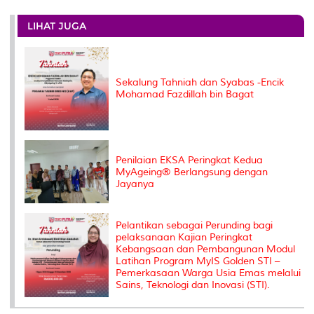
r
e
t
k
i
y
d
n
e
b
t
e
l
L
P
t
o
e
d
i
r
LIHAT JUGA
o
r
I
n
e
k
n
k
s
s
Sekalung Tahniah dan Syabas -Encik
Mohamad Fazdillah bin Bagat
Penilaian EKSA Peringkat Kedua
MyAgeing® Berlangsung dengan
Jayanya
Pelantikan sebagai Perunding bagi
pelaksanaan Kajian Peringkat
Kebangsaan dan Pembangunan Modul
Latihan Program MyIS Golden STI –
Pemerkasaan Warga Usia Emas melalui
Sains, Teknologi dan Inovasi (STI).