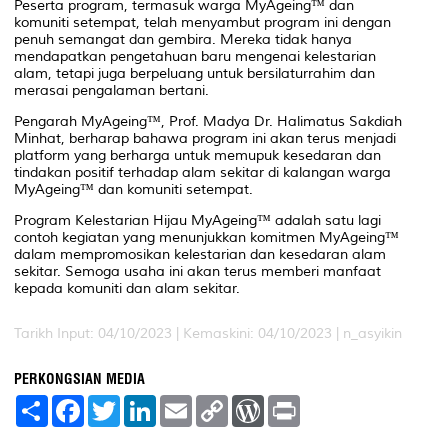
Peserta program, termasuk warga MyAgeing™ dan
komuniti setempat, telah menyambut program ini dengan
penuh semangat dan gembira. Mereka tidak hanya
mendapatkan pengetahuan baru mengenai kelestarian
alam, tetapi juga berpeluang untuk bersilaturrahim dan
merasai pengalaman bertani.
Pengarah MyAgeing™, Prof. Madya Dr. Halimatus Sakdiah
Minhat, berharap bahawa program ini akan terus menjadi
platform yang berharga untuk memupuk kesedaran dan
tindakan positif terhadap alam sekitar di kalangan warga
MyAgeing™ dan komuniti setempat.
Program Kelestarian Hijau MyAgeing™ adalah satu lagi
contoh kegiatan yang menunjukkan komitmen MyAgeing™
dalam mempromosikan kelestarian dan kesedaran alam
sekitar. Semoga usaha ini akan terus memberi manfaat
kepada komuniti dan alam sekitar.
Tarikh Input: 04/10/2023 |
Kemaskini: 04/10/2023 | n_asyikin
PERKONGSIAN MEDIA
S
F
T
L
E
C
W
P
h
a
w
i
m
o
o
r
a
c
i
n
a
p
r
i