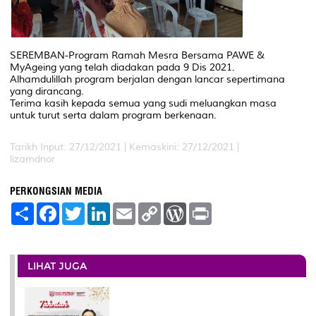
SEREMBAN-Program Ramah Mesra Bersama PAWE &
MyAgeing yang telah diadakan pada 9 Dis 2021.
Alhamdulillah program berjalan dengan lancar sepertimana
yang dirancang.
Terima kasih kepada semua yang sudi meluangkan masa
untuk turut serta dalam program berkenaan.
Tarikh Input: 27/12/2021 |
Kemaskini: 27/12/2021 |
lizamdnor
PERKONGSIAN MEDIA
S
F
T
L
E
C
W
P
h
a
w
i
m
o
o
r
a
c
i
n
a
p
r
i
r
e
t
k
i
y
d
n
e
b
t
e
l
L
P
t
o
e
d
i
r
LIHAT JUGA
o
r
I
n
e
k
n
k
s
s