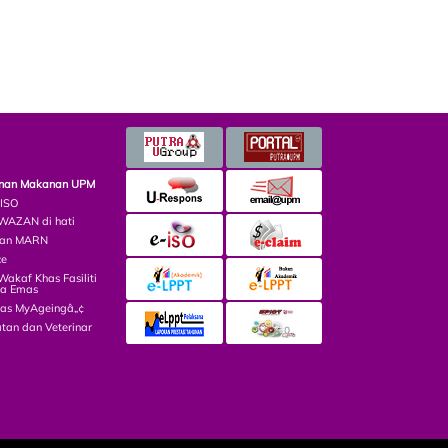
minan Makanan UPM
 ISO
AZAN di hati
lian MARN
ce
kaf Khas Fasiliti
ga Emas
las MyAgeingâ„¢
tan dan Veterinar