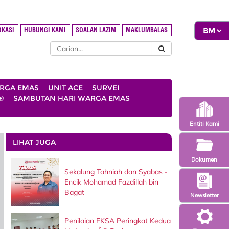
OKASI
HUBUNGI KAMI
SOALAN LAZIM
MAKLUMBALAS
ARGA EMAS
UNIT ACE
SURVEI
®
SAMBUTAN HARI WARGA EMAS
Entiti Kami
LIHAT JUGA
Dokumen
Sekalung Tahniah dan Syabas -
Encik Mohamad Fazdillah bin
Bagat
Newsletter
Penilaian EKSA Peringkat Kedua