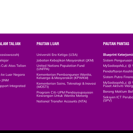
ALAM TALIAN
PAUTAN LUAR
PAUTAN PANTAS
scasiswazah)
Universiti Era Ketiga (U3A)
Blueprint Keterja
elajar
Jabatan Kebajikan Masyarakat (JKM)
Sistem Pengurusan
Cuti Atas Talian
United Nations Population Fund
MySadaqahâ„¢ @ W
(UNFPA)
Pendaftaran Keah
 ke Luar Negara
Kementerian Pembangunan Wanita,
Sistem Putra Finan
Keluarga & Masyarakat (KPWKM)
p JINM
MySadaqahâ„¢ @ Wa
Kementerian Sains, Teknologi & Inovasi
upport Integrated
Pusat Aktiviti War
(MOSTI)
)
Borang Maklum Ba
Program Citi-UPM Pendayaupayaan
Kewangan Untuk Wanita Matang
Seksyen ICT Peruba
(SPV)
National Transfer Accounts (NTA)