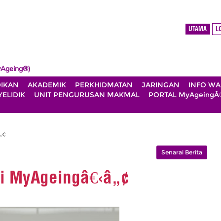
UTAMA
L
Ageing®)
DIKAN
AKADEMIK
PERKHIDMATAN
JARINGAN
INFO W
ELIDIK
UNIT PENGURUSAN MAKMAL
PORTAL MyAgeingÂ
„¢
Senarai Berita
ri MyAgeingâ€‹â„¢