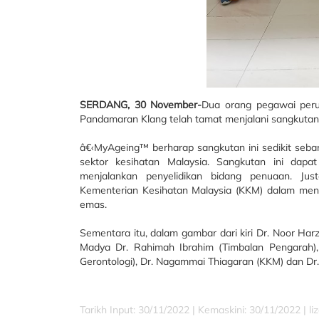
SERDANG,
30 November-
Dua orang pegawai perub
Pandamaran Klang telah tamat menjalani sangkutan d
â€‹MyAgeing™ berharap sangkutan ini sedikit se
sektor kesihatan Malaysia. Sangkutan ini dapa
menjalankan penyelidikan bidang penuaan. Jus
Kementerian Kesihatan Malaysia (KKM) dalam me
emas.
Sementara itu, dalam gambar dari kiri Dr. Noor Harz
Madya Dr. Rahimah Ibrahim (Timbalan Pengarah), P
Gerontologi), Dr. Nagammai Thiagaran (KKM) dan Dr.
Tarikh Input: 30/11/2022 |
Kemaskini: 30/11/2022 | l