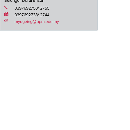
Selangor Darul Ehsan
0397692750/ 2755
0397692738/ 2744
myageing@upm.edu.my