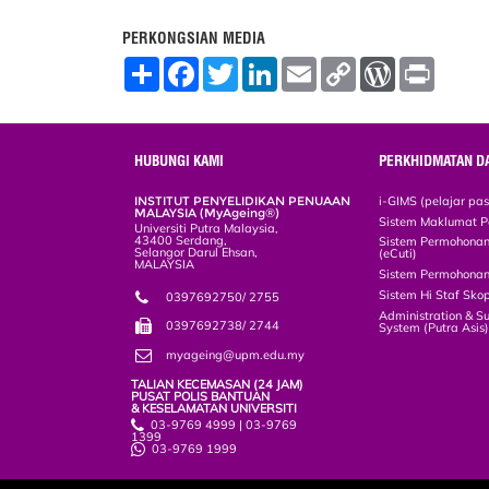
PERKONGSIAN MEDIA
S
F
T
L
E
C
W
P
h
a
w
i
m
o
o
r
a
c
i
n
a
p
r
i
r
e
t
k
i
y
d
n
e
b
t
e
l
L
P
t
o
e
d
i
r
HUBUNGI KAMI
PERKHIDMATAN D
o
r
I
n
e
k
n
k
s
INSTITUT PENYELIDIKAN PENUAAN
i-GIMS (pelajar pa
s
MALAYSIA (MyAgeing®)
Sistem Maklumat P
Universiti Putra Malaysia,
43400 Serdang,
Sistem Permohonan 
Selangor Darul Ehsan,
(eCuti)
MALAYSIA
Sistem Permohonan
Sistem Hi Staf Sko
0397692750/ 2755
Administration & S
0397692738/ 2744
System (Putra Asis
myageing@upm.edu.my
TALIAN KECEMASAN (24 JAM)
PUSAT POLIS BANTUAN
& KESELAMATAN UNIVERSITI
03-9769 4999 | 03-9769
1399
03-9769 1999