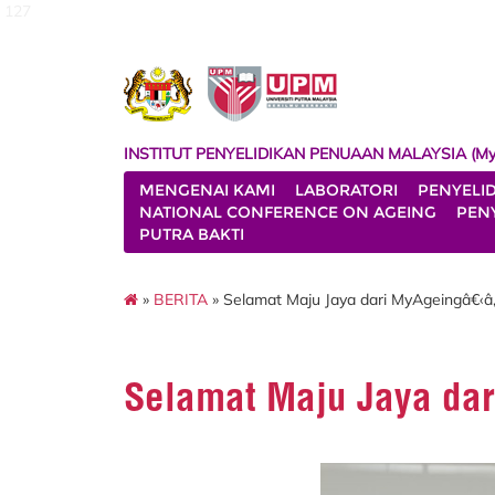
127
INSTITUT PENYELIDIKAN PENUAAN MALAYSIA (My
MENGENAI KAMI
LABORATORI
PENYELI
NATIONAL CONFERENCE ON AGEING
PENY
PUTRA BAKTI
»
BERITA
» Selamat Maju Jaya dari MyAgeingâ€‹â
Selamat Maju Jaya da