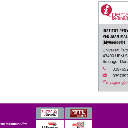
INSTITUT PEN
PENUAAN MAL
(MyAgeing®)
Universiti Put
43400 UPM S
Selangor Dar
0397692
0397692
myageing@
minan Makanan UPM