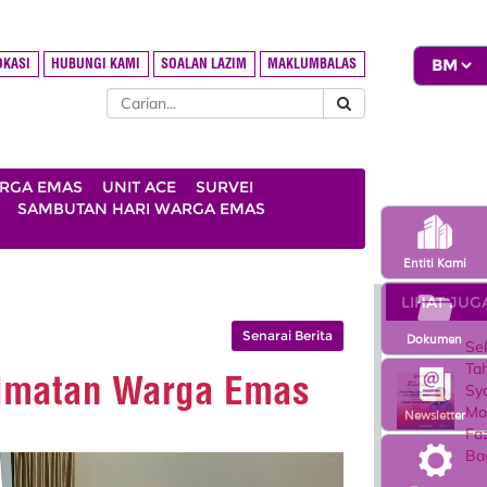
OKASI
HUBUNGI KAMI
SOALAN LAZIM
MAKLUMBALAS
ARGA EMAS
UNIT ACE
SURVEI
SAMBUTAN HARI WARGA EMAS
Entiti Kami
LIHAT JUG
Senarai Berita
Dokumen
Se
Ta
idmatan Warga Emas
Sy
Mo
Newsletter
Faz
Ba