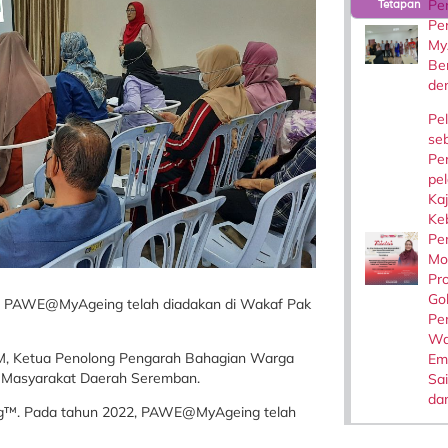
Pe
Tetapan
Pe
My
Be
de
Pel
se
Pe
pe
Kaj
Ke
Pe
Mo
Pr
Go
n PAWE@MyAgeing telah diadakan di Wakaf Pak
Pe
Wa
JKM, Ketua Penolong Pengarah Bahagian Warga
Em
 Masyarakat Daerah Seremban.
Sai
dan
ing™. Pada tahun 2022, PAWE@MyAgeing telah