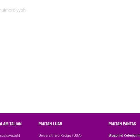
inulmardiyyah
ALAM TALIAN
PAUTAN LUAR
PAUTAN PANTAS
scasiswazah)
Universiti Era Ketiga (U3A)
Blueprint Keterja