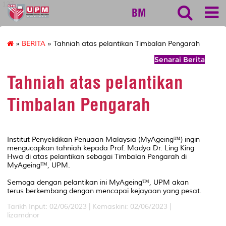
127
BM
»
BERITA
» Tahniah atas pelantikan Timbalan Pengarah
Senarai Berita
Tahniah atas pelantikan
Timbalan Pengarah
Institut Penyelidikan Penuaan Malaysia (MyAgeing™) ingin
mengucapkan tahniah kepada Prof. Madya Dr. Ling King
Hwa di atas pelantikan sebagai Timbalan Pengarah di
MyAgeing™, UPM.
Semoga dengan pelantikan ini MyAgeing™, UPM akan
terus berkembang dengan mencapai kejayaan yang pesat.
Tarikh Input: 02/06/2023 |
Kemaskini: 02/06/2023 |
lizamdnor