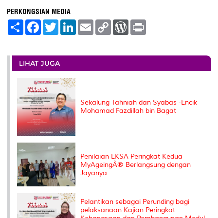
PERKONGSIAN MEDIA
S
F
T
L
E
C
W
P
h
a
w
i
m
o
o
r
a
c
i
n
a
p
r
i
r
e
t
k
i
y
d
n
e
b
t
e
l
L
P
t
o
e
d
i
r
LIHAT JUGA
o
r
I
n
e
k
n
k
s
s
Sekalung Tahniah dan Syabas -Encik
Mohamad Fazdillah bin Bagat
Penilaian EKSA Peringkat Kedua
MyAgeingÂ® Berlangsung dengan
Jayanya
Pelantikan sebagai Perunding bagi
pelaksanaan Kajian Peringkat