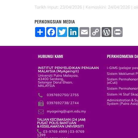
Tarikh Input: 23/04/2026 |
Kemaskini: 24/04/2026 | a
PERKONGSIAN MEDIA
S
F
T
L
E
C
W
P
h
a
w
i
m
o
o
r
a
c
i
n
a
p
r
i
r
e
t
k
i
y
d
n
e
b
t
e
l
L
P
t
o
e
d
i
r
HUBUNGI KAMI
PERKHIDMATAN D
o
r
I
n
e
k
n
k
s
INSTITUT PENYELIDIKAN PENUAAN
i-GIMS (pelajar pa
s
MALAYSIA (MyAgeing®)
Sistem Maklumat P
Universiti Putra Malaysia,
43400 Serdang,
Sistem Permohonan 
Selangor Darul Ehsan,
(eCuti)
MALAYSIA
Sistem Permohonan
Sistem Hi Staf Sko
0397692750/ 2755
Administration & S
0397692738/ 2744
System (Putra Asis
myageing@upm.edu.my
TALIAN KECEMASAN (24 JAM)
PUSAT POLIS BANTUAN
& KESELAMATAN UNIVERSITI
03-9769 4999 | 03-9769
1399
03-9769 1999