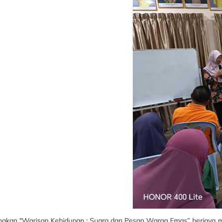
emakan "Warisan Kehidupan : Suara dan Pesan Warga Emas” berjaya 