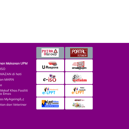
minan Makanan UPM
 ISO
AZAN di hati
lian MARN
ce
kaf Khas Fasiliti
ga Emas
las MyAgeingâ„¢
tan dan Veterinar