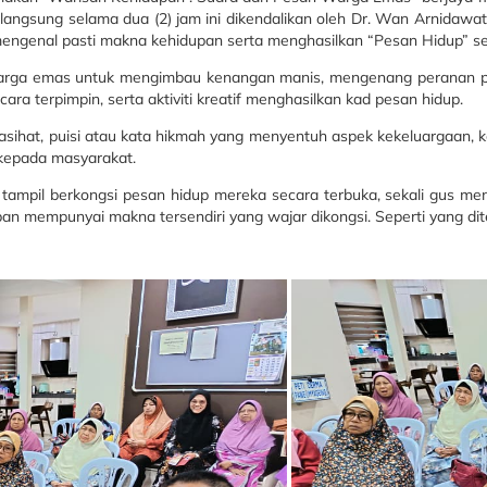
erlangsung selama dua (2) jam ini dikendalikan oleh Dr. Wan Arnidaw
mengenal pasti makna kehidupan serta menghasilkan “Pesan Hidup” s
 warga emas untuk mengimbau kenangan manis, mengenang peranan pent
ara terpimpin, serta aktiviti kreatif menghasilkan kad pesan hidup.
nasihat, puisi atau kata hikmah yang menyentuh aspek kekeluargaan, 
kepada masyarakat.
tampil berkongsi pesan hidup mereka secara terbuka, sekali gus 
n mempunyai makna tersendiri yang wajar dikongsi. Seperti yang dite