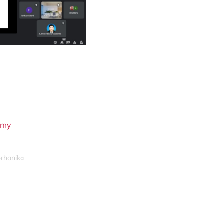
.my
orhanika