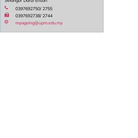
Selangor Darul Ehsan
0397692750/ 2755
0397692738/ 2744
myageing@upm.edu.my