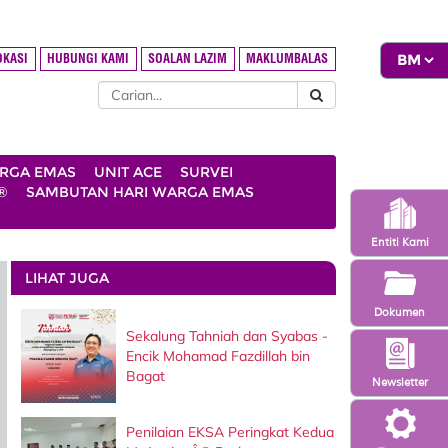
OKASI
HUBUNGI KAMI
SOALAN LAZIM
MAKLUMBALAS
ARGA EMAS
UNIT ACE
SURVEI
®
SAMBUTAN HARI WARGA EMAS
Entiti Kami
LIHAT JUGA
Dokumen
Sekalung Tahniah dan Syabas -
Encik Mohamad Fazdillah bin
Bagat
Newsletter
Penilaian EKSA Peringkat Kedua