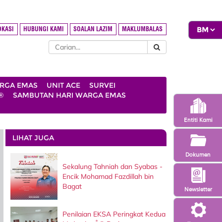
OKASI
HUBUNGI KAMI
SOALAN LAZIM
MAKLUMBALAS
ARGA EMAS
UNIT ACE
SURVEI
®
SAMBUTAN HARI WARGA EMAS
Entiti Kami
LIHAT JUGA
Dokumen
Sekalung Tahniah dan Syabas -
Encik Mohamad Fazdillah bin
Bagat
Newsletter
Penilaian EKSA Peringkat Kedua