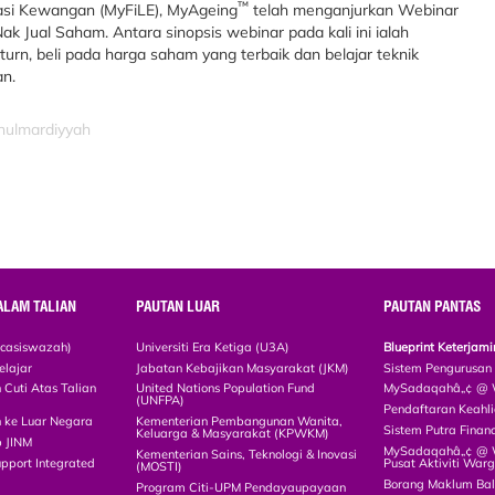
™
asi Kewangan (MyFiLE), MyAgeing
telah menganjurkan Webinar
Nak Jual Saham. Antara sinopsis webinar pada kali ini ialah
rn, beli pada harga saham yang terbaik dan belajar teknik
n.
inulmardiyyah
ALAM TALIAN
PAUTAN LUAR
PAUTAN PANTAS
scasiswazah)
Universiti Era Ketiga (U3A)
Blueprint Keterja
elajar
Jabatan Kebajikan Masyarakat (JKM)
Sistem Pengurusan
Cuti Atas Talian
United Nations Population Fund
MySadaqahâ„¢ @ W
(UNFPA)
Pendaftaran Keah
 ke Luar Negara
Kementerian Pembangunan Wanita,
Sistem Putra Finan
Keluarga & Masyarakat (KPWKM)
p JINM
MySadaqahâ„¢ @ Wa
Kementerian Sains, Teknologi & Inovasi
upport Integrated
Pusat Aktiviti War
(MOSTI)
)
Borang Maklum Ba
Program Citi-UPM Pendayaupayaan