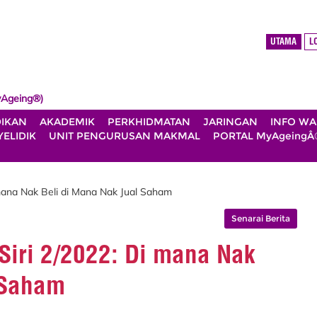
UTAMA
L
Ageing®)
DIKAN
AKADEMIK
PERKHIDMATAN
JARINGAN
INFO W
ELIDIK
UNIT PENGURUSAN MAKMAL
PORTAL MyAgeingÂ
 mana Nak Beli di Mana Nak Jual Saham
Senarai Berita
Siri 2/2022: Di mana Nak
 Saham