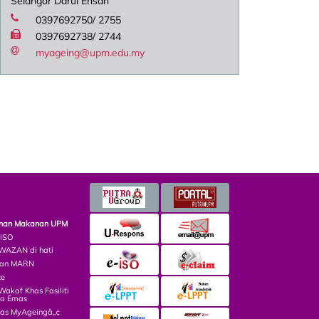
Selangor Darul Ehsan
0397692750/ 2755
0397692738/ 2744
myageing@upm.edu.my
minan Makanan UPM
 ISO
AZAN di hati
lian MARN
ce
kaf Khas Fasiliti
ga Emas
las MyAgeingâ„¢