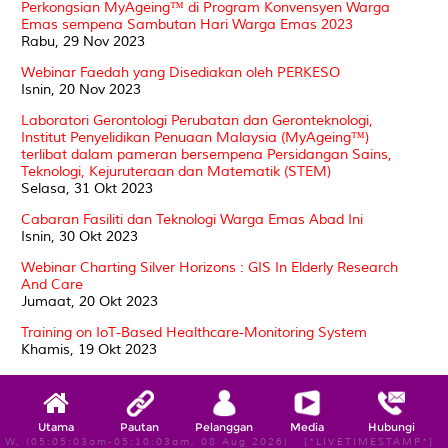
Perkongsian MyAgeing™ di Program Konvensyen Warga
Emas sempena Sambutan Hari Warga Emas 2023
Rabu, 29 Nov 2023
Webinar Faedah yang Disediakan oleh PERKESO
Isnin, 20 Nov 2023
Laboratori Gerontologi Perubatan dan Geronteknologi,
Institut Penyelidikan Penuaan Malaysia (MyAgeing™)
terlibat dalam pameran bersempena Persidangan Sains,
Teknologi, Kejuruteraan dan Matematik (STEM)
Selasa, 31 Okt 2023
Cabaran Fasiliti dan Teknologi Warga Emas Abad Ini
Isnin, 30 Okt 2023
Webinar Charting Silver Horizons : GIS In Elderly Research
And Care
Jumaat, 20 Okt 2023
Training on IoT-Based Healthcare-Monitoring System
Khamis, 19 Okt 2023
Sesi Perkongsian Pengalaman dan Maklumat Penjagaan
Warga Emas Dimensia
Selasa, 17 Okt 2023
Utama
Pautan
Pelanggan
Media
Hubungi
W, (05:05:03am-05:10:03am, 08 Aug 2026) [*LIVETIMESTAMP*]
MyAgeing™ terima kunjungan Prof. Dr. Chia Kee Seng