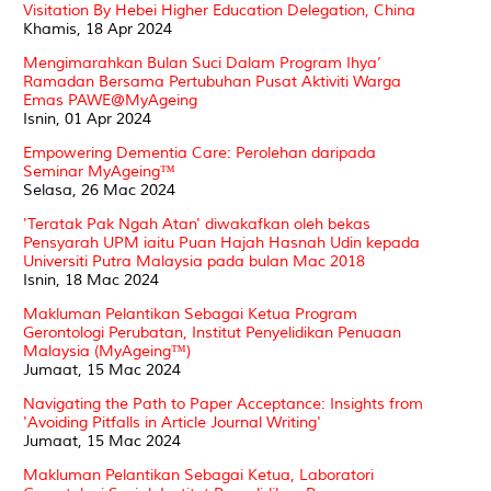
Visitation By Hebei Higher Education Delegation, China
Khamis, 18 Apr 2024
Mengimarahkan Bulan Suci Dalam Program Ihya’
Ramadan Bersama Pertubuhan Pusat Aktiviti Warga
Emas PAWE@MyAgeing
Isnin, 01 Apr 2024
Empowering Dementia Care: Perolehan daripada
Seminar MyAgeing™
Selasa, 26 Mac 2024
'Teratak Pak Ngah Atan' diwakafkan oleh bekas
Pensyarah UPM iaitu Puan Hajah Hasnah Udin kepada
Universiti Putra Malaysia pada bulan Mac 2018
Isnin, 18 Mac 2024
Makluman Pelantikan Sebagai Ketua Program
Gerontologi Perubatan, Institut Penyelidikan Penuaan
Malaysia (MyAgeing™)
Jumaat, 15 Mac 2024
Navigating the Path to Paper Acceptance: Insights from
'Avoiding Pitfalls in Article Journal Writing'
Jumaat, 15 Mac 2024
Makluman Pelantikan Sebagai Ketua, Laboratori