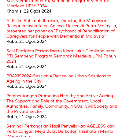
Koir Merdeka Inter-Ptj Sempena Program Semarak
Merdeka UPM 2024
Khamis, 22 Ogos 2024
A. P. Dr. Rahimah Ibrahim, Director, the Malaysian
Research Institute on Ageing, Universiti Putra Malaysia,
presented her paper on "Psychosocial Rehabilitation of
Caregivers for People with Dementia in Malaysia"
Rabu, 21 Ogos 2024
Sesi Penilaian Pertandingan Kibar Jalur Gemilang Inter –
PTJ Sempena Program Semarak Merdeka UPM Tahun
2024
Rabu, 21 Ogos 2024
PRAXIS2024-Session 4 Reviewing Urban Solutions to
Ageing in the City
Rabu, 21 Ogos 2024
Pembentangan Promoting Healthy and Active Ageing-
The Support and Role of the Government, Local
Authorities, Family, Community, NGOs, Civil Society and
the Private Sector
Rabu, 21 Ogos 2024
Seminar Perkongsian Hasil Penyelidikan AGELESS dan
Perbincangan Meja Bulat Berkaitan Kesihatan Mental
Warga Emas