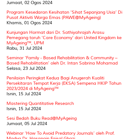
Jumaat, 02 Ogos 2024
Program Kesedaran Kesihatan ‘Sihat Sepanjang Usia’ Di
Pusat Aktiviti Warga Emas (PAWE@MyAgeing)
Khamis, 01 Ogos 2024
Kunjungan Hormat dari Dr. Sathiyahrajah Arasu
Pemegang taruh ‘Care Economy’ dari United Kingdom ke
MyAgeing™, UPM
Rabu, 31 Jul 2024
Seminar ‘Family - Based Rehabilitation & Community –
Based Rehabilitation’ oleh Dr. Intan Sabrina Mohamad
Selasa, 23 Jul 2024
Penilaian Peringkat Kedua Bagi Anugerah Kualiti
Persekitaran Tempat Kerja (EKSA) Sempena HKIP Tahun
2023/2024 di MyAgeing™
Isnin, 15 Jul 2024
Mastering Quantitative Research
Isnin, 15 Jul 2024
Sesi Bedah Buku Read@MyAgeing
Jumaat, 05 Jul 2024
Webinar ‘How To Avoid Predatory Journals’ oleh Prof.
Madya Dr. Hasanain Faisal Ghazi